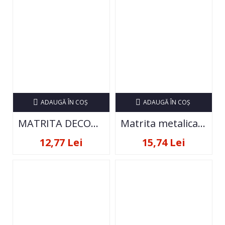
ADAUGĂ ÎN COŞ
ADAUGĂ ÎN COŞ
MATRITA DECOR UNGHII STZ-FS08
Matrita metalica pentru decor unghii ND-216
12,77 Lei
15,74 Lei