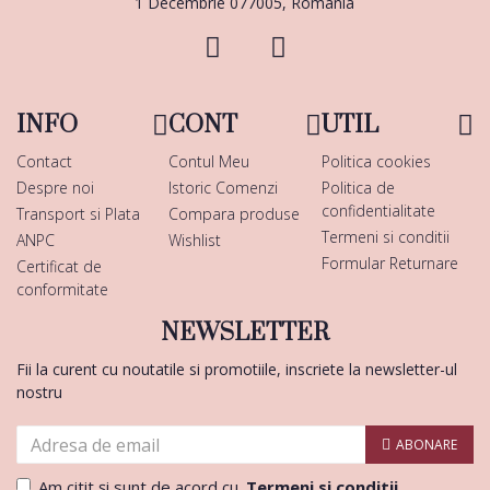
1 Decembrie 077005, Romania
INFO
CONT
UTIL
Contact
Contul Meu
Politica cookies
Despre noi
Istoric Comenzi
Politica de
confidentialitate
Transport si Plata
Compara produse
Termeni si conditii
ANPC
Wishlist
Formular Returnare
Certificat de
conformitate
NEWSLETTER
Fii la curent cu noutatile si promotiile, inscriete la newsletter-ul
nostru
ABONARE
Am citit şi sunt de acord cu
Termeni si conditii