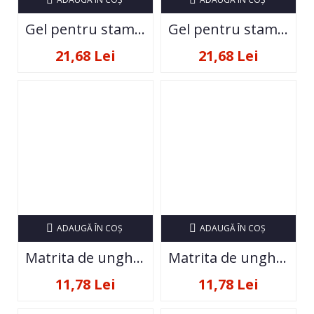
Gel pentru stampila la tub Everin- 04
Gel pentru stampila la tub Everin- 05
21,68 Lei
21,68 Lei
ADAUGĂ ÎN COŞ
ADAUGĂ ÎN COŞ
Matrita de unghii pentru stampila summer trends OMJ-06
Matrita de unghii pentru stampila summer trends SU-02
11,78 Lei
11,78 Lei