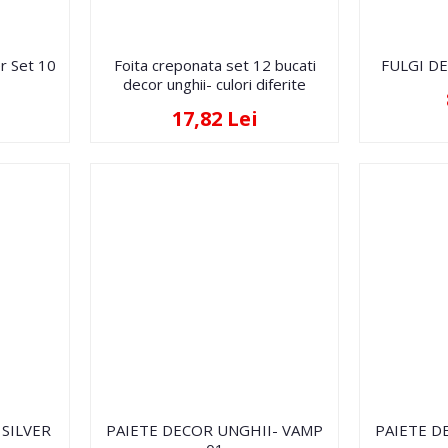
r Set 10
Foita creponata set 12 bucati
FULGI D
decor unghii- culori diferite
17,82 Lei
 SILVER
PAIETE DECOR UNGHII- VAMP
PAIETE D