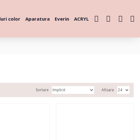
uri color
Aparatura
Everin
ACRYL
Sortare
Afisare