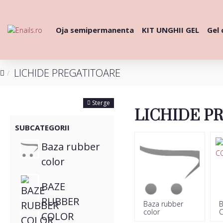
Oja semipermanenta
KIT UNGHII GEL
Gel 
LICHIDE PREGATITOARE
FILTRE
Sterge
LICHIDE P
SUBCATEGORII
Baza rubber
color
BAZE
RUBBER
Baza rubber
color
COLOR