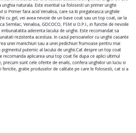
la unghia naturala. Este esential sa folosesti un primer unghii
 si Primer fara acid Venalisa, care sa iti pregateasca unghiile
hii cu gel, vei avea nevoie de un base coat sau un top coat, iar la
rca Semilac, Venalisa, GDCOCO, FSM si O.P.I., in functie de nevoile
te imbunatatita aderenta lacului de unghii. Este recomandat sa
bunatati rezistenta acestuia. In cazul persoanelor cu unghii casante
errea unei manichiuri sau a unei pedichiuri frumoase pentru mai
 pigmentul puternic al lacului de unghii.Cat despre un top coat
. Se recomanda aplicarea unui top coat fie dupa ce aplici ultimul
e, precum sunt cele oferite de enails, confera unghiilor un luciu si
ericite, gratie produselor de calitate pe care le folosesti, cat si a