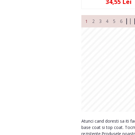
34,55 Lei
1
2
3
4
5
6
Atunci cand doresti sa iti f
base coat si top coat. Tocma
rezistente.Produsele noastre 