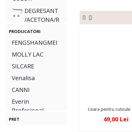
DEGRESANT
/ACETONA/R
EMOVER
PRODUCATORI
PRIMER-
FENGSHANGMEI
BASE-TOP
MOLLY LAC
ULEI
SILCARE
CUTICULE
Venalisa
CANNI
Everin
Ceara pentru cuticule
Profesional
49,00 Lei
PRET