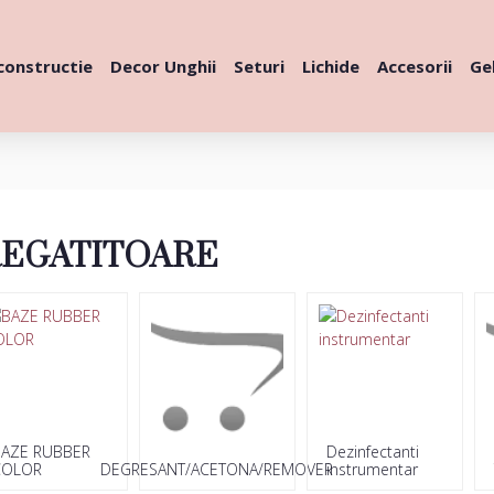
constructie
Decor Unghii
Seturi
Lichide
Accesorii
Gel
REGATITOARE
BAZE RUBBER
Dezinfectanti
COLOR
DEGRESANT/ACETONA/REMOVER
instrumentar