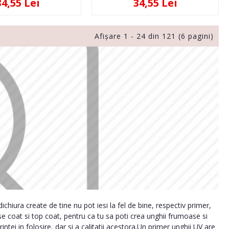
34,55 Lei
34,55 Lei
Afişare 1 - 24 din 121 (6 pagini)
chiura create de tine nu pot iesi la fel de bine, respectiv primer,
se coat si top coat, pentru ca tu sa poti crea unghii frumoase si
intei in folosire, dar si a calitatii acestora.Un primer unghii UV are