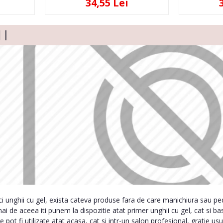
34,55 Lei
aci unghii cu gel, exista cateva produse fara de care manichiura sau pedi
i de aceea iti punem la dispozitie atat primer unghii cu gel, cat si ba
pot fi utilizate atat acasa, cat si intr-un salon profesional, gratie usur