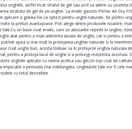
esa unghiile, astfel incat stratul de gel sau acril sa adere cu usurinta 
rea stratului de gel de pe unghie. La enails gasesti Primer Air Dry FSM
aplicare a gelului.Fie ca optezi pentru unghii naturale, fie pentru ung
trivite la preturi avantajoase. Poti alege dintre produsele noastre, ma
elor tale.Cu un base coat enails, care se absoarbe repede in unghie, es
nghii atat pentru a mari aderenta lacului de unghii, cat si pentru a im
potrivit ajuta si mai mult la protejarea unghiei naturale si la mentin
ase coat unghii bun, acesta trebuie sa iti protejeze unghia naturala de
final, pentru a proteja lacul de unghii si a prelungi rezistenta acestuia
peste unghiile aplicate cu rasina acrilica sau gel.Un top coat de calitat
a impecabil o perioada mai indelungata. Unghiutele tale vor fi cele mai f
modele cu totul deosebite.