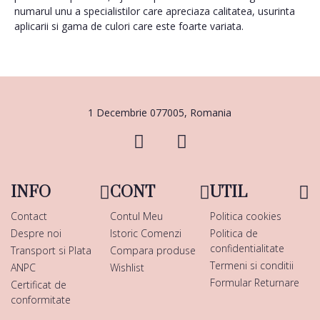
numarul unu a specialistilor care apreciaza calitatea, usurinta
aplicarii si gama de culori care este foarte variata.
1 Decembrie 077005, Romania
INFO
CONT
UTIL
Contact
Contul Meu
Politica cookies
Despre noi
Istoric Comenzi
Politica de
confidentialitate
Transport si Plata
Compara produse
Termeni si conditii
ANPC
Wishlist
Formular Returnare
Certificat de
conformitate