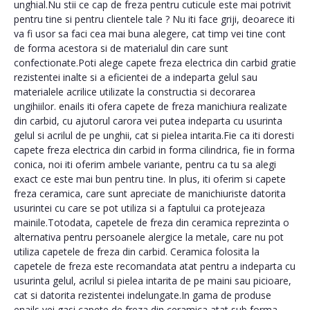
unghial.Nu stii ce cap de freza pentru cuticule este mai potrivit
pentru tine si pentru clientele tale ? Nu iti face griji, deoarece iti
va fi usor sa faci cea mai buna alegere, cat timp vei tine cont
de forma acestora si de materialul din care sunt
confectionate.Poti alege capete freza electrica din carbid gratie
rezistentei inalte si a eficientei de a indeparta gelul sau
materialele acrilice utilizate la constructia si decorarea
ungihiilor. enails iti ofera capete de freza manichiura realizate
din carbid, cu ajutorul carora vei putea indeparta cu usurinta
gelul si acrilul de pe unghii, cat si pielea intarita.Fie ca iti doresti
capete freza electrica din carbid in forma cilindrica, fie in forma
conica, noi iti oferim ambele variante, pentru ca tu sa alegi
exact ce este mai bun pentru tine. In plus, iti oferim si capete
freza ceramica, care sunt apreciate de manichiuriste datorita
usurintei cu care se pot utiliza si a faptului ca protejeaza
mainile.Totodata, capetele de freza din ceramica reprezinta o
alternativa pentru persoanele alergice la metale, care nu pot
utiliza capetele de freza din carbid. Ceramica folosita la
capetele de freza este recomandata atat pentru a indeparta cu
usurinta gelul, acrilul si pielea intarita de pe maini sau picioare,
cat si datorita rezistentei indelungate.In gama de produse
enails vei gasi capete de freza din ceramica atat sub forma