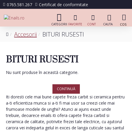
0765.581.267
Certificat de conformitate
Accesorii
BITURI RUSESTI
BITURI RUSESTI
Nu sunt produse în această categorie.
CONTINUĂ
Iti doresti cele mai bune capete freza carbit si ceramica pentru
a-ti eficientiza munca si a-ti fi mai usor sa creezi cele mai
frumoase modele de unghii? Atunci ai ajuns exact unde
trebuie, deoarece enails iti ofera capete freza carbid si
ceramica de calitate, potrivite frezei tale electrice, cu ajutorul
carora vei indeparta gelul in exces de langa cuticule sau santul