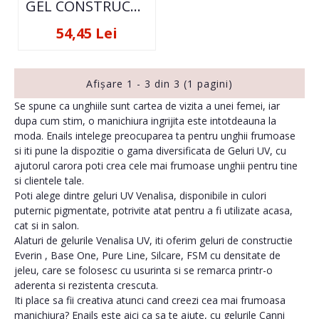
GEL CONSTRUCTIE PURE LINE 50 GR- PINK
54,45 Lei
Afişare 1 - 3 din 3 (1 pagini)
Se spune ca unghiile sunt cartea de vizita a unei femei, iar
dupa cum stim, o manichiura ingrijita este intotdeauna la
moda. Enails intelege preocuparea ta pentru unghii frumoase
si iti pune la dispozitie o gama diversificata de Geluri UV, cu
ajutorul carora poti crea cele mai frumoase unghii pentru tine
si clientele tale.
Poti alege dintre geluri UV Venalisa, disponibile in culori
puternic pigmentate, potrivite atat pentru a fi utilizate acasa,
cat si in salon.
Alaturi de gelurile Venalisa UV, iti oferim geluri de constructie
Everin , Base One, Pure Line, Silcare, FSM cu densitate de
jeleu, care se folosesc cu usurinta si se remarca printr-o
aderenta si rezistenta crescuta.
Iti place sa fii creativa atunci cand creezi cea mai frumoasa
manichiura? Enails este aici ca sa te ajute, cu gelurile Canni