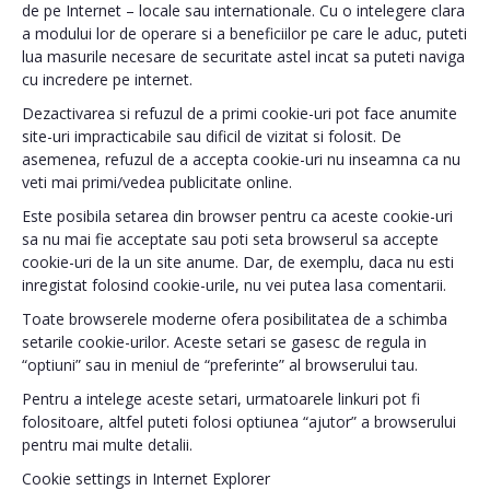
de pe Internet – locale sau internationale. Cu o intelegere clara
a modului lor de operare si a beneficiilor pe care le aduc, puteti
lua masurile necesare de securitate astel incat sa puteti naviga
cu incredere pe internet.
Dezactivarea si refuzul de a primi cookie-uri pot face anumite
site-uri impracticabile sau dificil de vizitat si folosit. De
asemenea, refuzul de a accepta cookie-uri nu inseamna ca nu
veti mai primi/vedea publicitate online.
Este posibila setarea din browser pentru ca aceste cookie-uri
sa nu mai fie acceptate sau poti seta browserul sa accepte
cookie-uri de la un site anume. Dar, de exemplu, daca nu esti
inregistat folosind cookie-urile, nu vei putea lasa comentarii.
Toate browserele moderne ofera posibilitatea de a schimba
setarile cookie-urilor. Aceste setari se gasesc de regula in
“optiuni” sau in meniul de “preferinte” al browserului tau.
Pentru a intelege aceste setari, urmatoarele linkuri pot fi
folositoare, altfel puteti folosi optiunea “ajutor” a browserului
pentru mai multe detalii.
Cookie settings in Internet Explorer