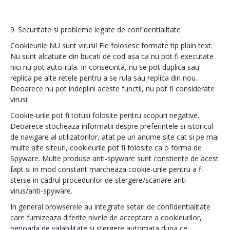
9. Securitate si probleme legate de confidentialitate
Cookieurile NU sunt virusi! Ele folosesc formate tip plain text.
Nu sunt alcatuite din bucati de cod asa ca nu pot fi executate
nici nu pot auto-rula. In consecinta, nu se pot duplica sau
replica pe alte retele pentru a se rula sau replica din nou.
Deoarece nu pot indeplini aceste functii, nu pot fi considerate
virusi.
Cookie-urile pot fi totusi folosite pentru scopuri negative.
Deoarece stocheaza informatii despre preferintele si istoricul
de navigare al utilizatorilor, atat pe un anume site cat si pe mai
multe alte siteuri, cookieurile pot fi folosite ca o forma de
Spyware. Multe produse anti-spyware sunt constiente de acest
fapt si in mod constant marcheaza cookie-urile pentru a fi
sterse in cadrul procedurilor de stergere/scanare anti-
virus/anti-spyware.
In general browserele au integrate setari de confidentialitate
care furnizeaza diferite nivele de acceptare a cookieurilor,
perioada de valabilitate si stergere automata dupa ce