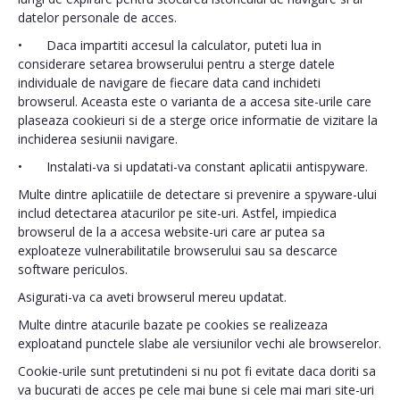
datelor personale de acces.
•
Daca impartiti accesul la calculator, puteti lua in
considerare setarea browserului pentru a sterge datele
individuale de navigare de fiecare data cand inchideti
browserul. Aceasta este o varianta de a accesa site-urile care
plaseaza cookieuri si de a sterge orice informatie de vizitare la
inchiderea sesiunii navigare.
•
Instalati-va si updatati-va constant aplicatii antispyware.
Multe dintre aplicatiile de detectare si prevenire a spyware-ului
includ detectarea atacurilor pe site-uri. Astfel, impiedica
browserul de la a accesa website-uri care ar putea sa
exploateze vulnerabilitatile browserului sau sa descarce
software periculos.
Asigurati-va ca aveti browserul mereu updatat.
Multe dintre atacurile bazate pe cookies se realizeaza
exploatand punctele slabe ale versiunilor vechi ale browserelor.
Cookie-urile sunt pretutindeni si nu pot fi evitate daca doriti sa
va bucurati de acces pe cele mai bune si cele mai mari site-uri