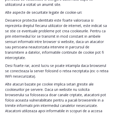
utilizatorul a vizitat un anumit site.
Alte aspecte de securitate legate de cookie-uri:
Deoarece protectia identitatii este foarte valoroasa si
reprezinta dreptul fiecarui utilizator de internet, este indicat sa
se stie ce eventuale probleme pot crea cookieurile. Pentru ca
prin intermediul lor se transmit in mod constant in ambele
sensuri informatii intre browser si website, daca un atacator
sau persoana neautorizata intervine in parcursul de
transmitere a datelor, informatiile continute de cookie pot fi
interceptate.
Desi foarte rar, acest lucru se poate intampla daca browserul
se conecteaza la server folosind o retea necriptata (ex: o retea
WiFi nesecurizata).
Alte atacuri bazate pe cookie implica setari gresite ale
cookieurilor pe servere. Daca un website nu solicita
browserului sa foloseasca doar canale criptate, atacatorii pot
folosi aceasta vulnerabilitate pentru a pacali browserele in a
trimite informatii prin intermediul canalelor nesecurizate.
Atacatorii utilizeaza apoi informatiile in scopuri de a accesa