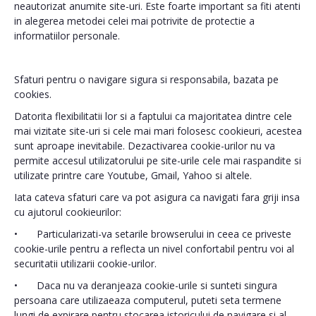
neautorizat anumite site-uri. Este foarte important sa fiti atenti
in alegerea metodei celei mai potrivite de protectie a
informatiilor personale.
Sfaturi pentru o navigare sigura si responsabila, bazata pe
cookies.
Datorita flexibilitatii lor si a faptului ca majoritatea dintre cele
mai vizitate site-uri si cele mai mari folosesc cookieuri, acestea
sunt aproape inevitabile. Dezactivarea cookie-urilor nu va
permite accesul utilizatorului pe site-urile cele mai raspandite si
utilizate printre care Youtube, Gmail, Yahoo si altele.
Iata cateva sfaturi care va pot asigura ca navigati fara griji insa
cu ajutorul cookieurilor:
•
Particularizati-va setarile browserului in ceea ce priveste
cookie-urile pentru a reflecta un nivel confortabil pentru voi al
securitatii utilizarii cookie-urilor.
•
Daca nu va deranjeaza cookie-urile si sunteti singura
persoana care utilizaeaza computerul, puteti seta termene
lungi de expirare pentru stocarea istoricului de navigare si al