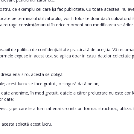
 nostru, de exemplu cei care își fac publicitate. Cu toate acestea, nu 
ocate pe terminalul utilizatorului, vor fi folosite doar dacă utilizator
utea retrage consimțămantul în orice moment prin modificarea setărilor 
ponsabil de politica de confidențialitate practicată de aceștia. Vă recoma
ormele expuse in acest text se aplica doar in cazul datelor colectate p
adresa enails.ro, acesta se obligă:
e; acest lucru se face gratuit, o singură dată pe an;
 date anonime, în mod gratuit, datele a căror prelucrare nu este confor
or date;
esc și pe care le-a furnizat enails.ro într-un format structurat, utiliza
 acesta solicită acest lucru.