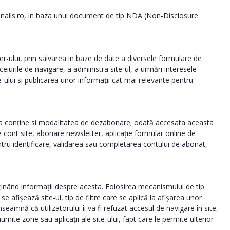
 enails.ro, in baza unui document de tip NDA (Non-Disclosure
er-ului, prin salvarea in baze de date a diversele formulare de
ceiurile de navigare, a administra site-ul, a urmări interesele
e-ului si publicarea unor informații cat mai relevante pentru
alerta conține si modalitatea de dezabonare; odată accesata aceasta
re cont site, abonare newsletter, aplicație formular online de
ntru identificare, validarea sau completarea contului de abonat,
onținând informații despre acesta. Folosirea mecanismului de tip
afișează site-ul, tip de filtre care se aplică la afișarea unor
amnă că utilizatorului îi va fi refuzat accesul de navigare în site,
umite zone sau aplicații ale site-ului, fapt care le permite ulterior