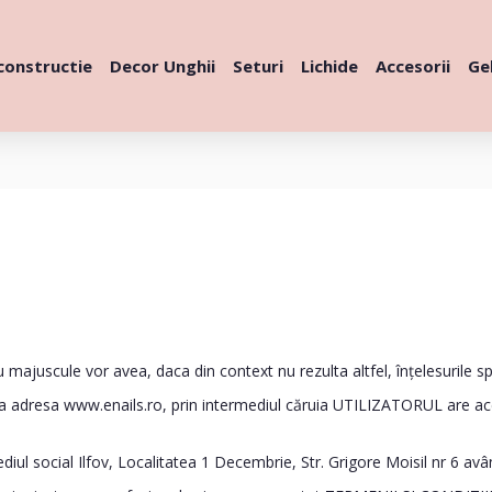
constructie
Decor Unghii
Seturi
Lichide
Accesorii
Gel
 majuscule vor avea, daca din context nu rezulta altfel, înțelesurile sp
 la adresa www.enails.ro, prin intermediul căruia UTILIZATORUL are acces
l social Ilfov, Localitatea 1 Decembrie, Str. Grigore Moisil nr 6 av