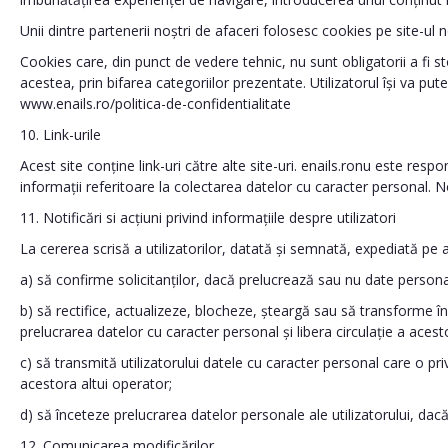
Unii dintre partenerii noștri de afaceri folosesc cookies pe site-ul
Cookies care, din punct de vedere tehnic, nu sunt obligatorii a fi st
acestea, prin bifarea categoriilor prezentate. Utilizatorul își va p
www.enails.ro/politica-de-confidentialitate
10. Link-urile
Acest site conține link-uri către alte site-uri. enails.ronu este res
informații referitoare la colectarea datelor cu caracter personal. N
11. Notificări si acțiuni privind informațiile despre utilizatori
La cererea scrisă a utilizatorilor, datată și semnată, expediată pe 
a) să confirme solicitanților, dacă prelucrează sau nu date personal
b) să rectifice, actualizeze, blocheze, șteargă sau să transforme în
prelucrarea datelor cu caracter personal și libera circulație a acest
c) să transmită utilizatorului datele cu caracter personal care o priv
acestora altui operator;
d) să înceteze prelucrarea datelor personale ale utilizatorului, dacă
12. Comunicarea modificărilor