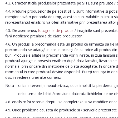
4.3. Caracteristicile produselor prezentate pe SITE sunt preluate / 
4.4. Preturile produselor de pe acest SITE sunt informative si pot 
menționează o perioada de timp, acestea sunt valabile in limita stocu
reprezentantul enails.ro va oferi alternative prin prezentarea alto
4.5. De asemenea,
fotografie de produs
/ imaginile sunt prezentate
fără notificare prealabila de către producători.
4.6. Un produs la precomanda este un produs ce urmează sa fie lansa
precomanda se adaugă in cos in același fel ca orice alt produs din
bun. Produsele aflate la precomanda vor fi livrate, in ziua lansării sa
produsul ajunge in posesia enails.ro după data lansării, livrarea se
normala, prin oricare din metodele de plata acceptate. In oricare di
momentul in care produsul devine disponibil. Puteți renunța in or
dvs. in vederea unei alte comenzi.
Nota – orice intervenție neautorizata, duce implicit la pierderea ga
-orice urma de lichid /coroziune datorata lichidelor de pe circuite
4.8. enails.ro își rezerva dreptul sa completeze si sa modifice oric
4.9. Orice problema cauzata de produsele si / serviciile prezentate