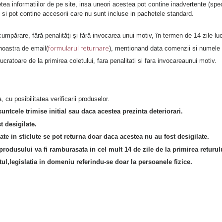
ea informatiilor de pe site, insa uneori acestea pot contine inadvertente (spec
iv si pot contine accesorii care nu sunt incluse in pachetele standard.
umpărare, fără penalităţi şi fără invocarea unui motiv, în termen de 14 zile lu
formularul returnare
noastra de email(
), mentionand data comenzii si numele
ucratoare de la primirea coletului, fara penalitati si fara invocareaunui motiv.
cu posibilitatea verificarii produselor.
ntcele trimise initial sau daca acestea prezinta deteriorari.
t desigilate.
ate in sticlute
se pot returna doar daca acestea nu au fost desigilate.
aprodusului va fi ramburasata in cel mult 14 de zile de la primirea returul
tul,legislatia in domeniu referindu-se doar la persoanele fizice.