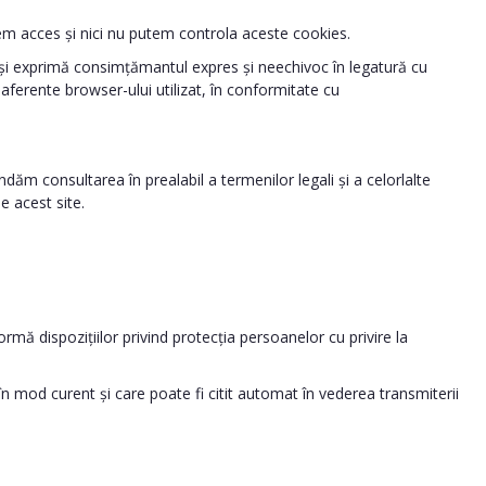
avem acces și nici nu putem controla aceste cookies.
ul își exprimă consimțămantul expres și neechivoc în legatură cu
aferente browser-ului utilizat, în conformitate cu
ndăm consultarea în prealabil a termenilor legali și a celorlalte
e acest site.
mă dispozițiilor privind protecția persoanelor cu privire la
t în mod curent și care poate fi citit automat în vederea transmiterii