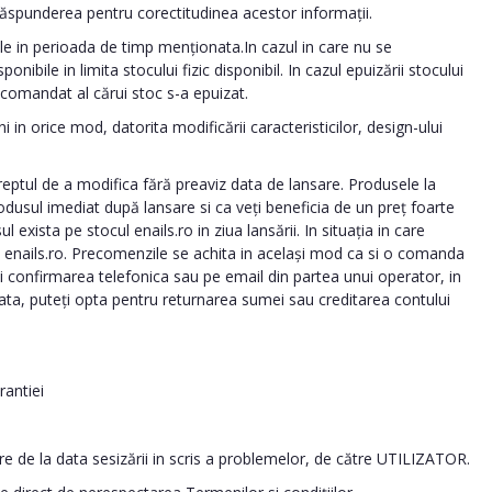
a răspunderea pentru corectitudinea acestor informații.
ile in perioada de timp menționata.In cazul in care nu se
bile in limita stocului fizic disponibil. In cazul epuizării stocului
 comandat al cărui stoc s-a epuizat.
 in orice mod, datorita modificării caracteristicilor, design-ului
reptul de a modifica fără preaviz data de lansare. Produsele la
dusul imediat după lansare si ca veți beneficia de un preț foarte
 exista pe stocul enails.ro in ziua lansării. In situația in care
cul enails.ro. Precomenzile se achita in același mod ca si o comanda
ați confirmarea telefonica sau pe email din partea unui operator, in
ta, puteți opta pentru returnarea sumei sau creditarea contului
rantiei
re de la data sesizării in scris a problemelor, de către UTILIZATOR.