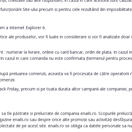
nții, cheltuieli sau alte răspunderi, in cazul in care acestea sunt cauza
funcționării Site-ului precum si pentru cele rezultând din imposibilitat
nim a Internet Explorer 6.
etice ale produselor, vor fi luate in considerare si vor fi analizate d
nt : numerar la livrare, online cu card bancar, ordin de plata. In cazul
. In cazul in care comanda nu este confirmata (termenul pentru procesa
pă preluarea comenzii, aceasta va fi procesata de către operatorii noștri
comenzii.
Black Friday, precum si pe toata durata altor campanii ale companiei,
 fie păstrate si prelucrate de compania enails.ro. Scopurile prelucrăr
azine enails.ro sau despre orice alte promoții sau activități desfășura
colectate de pe acest site. enails.ro se obliga ca datele personale sa nu 