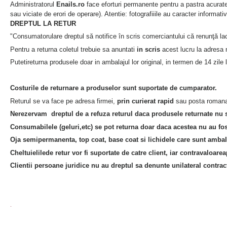
Administratorul
Enails.ro
face eforturi permanente pentru a pastra acuratet
sau viciate de erori de operare). Atentie: fotografiiile au caracter informat
DREPTUL LA RETUR
"Consumatorulare dreptul să notifice în scris comerciantului că renunţă lac
Pentru a returna coletul trebuie sa anuntati
in scris
acest lucru la adresa 
Putetireturna produsele doar in ambalajul lor original, in termen de 14 zile l
Costurile de returnare a produselor sunt suportate de cumparator.
Returul se va face pe adresa firmei,
prin curierat rapid
sau posta romana, 
Nerezervam dreptul de a refuza returul daca produsele returnate nu su
Consumabilele (geluri,etc) se pot returna doar daca acestea nu au fos
Oja semipermanenta, top coat, base coat si lichidele care sunt ambal
Cheltuielilede retur vor fi suportate de catre client, iar contravaloare
Clientii persoane juridice nu au dreptul sa denunte unilateral contrac
.