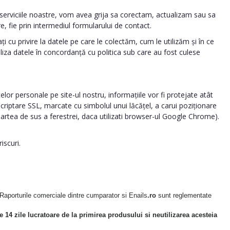
a serviciile noastre, vom avea grija sa corectam, actualizam sau sa
e, fie prin intermediul formularului de contact.
ți cu privire la datele pe care le colectăm, cum le utilizăm și în ce
tiliza datele în concordanță cu politica sub care au fost culese
lor personale pe site-ul nostru, informațiile vor fi protejate atât
 criptare SSL, marcate cu simbolul unui lăcățel, a carui poziționare
n partea de sus a ferestrei, daca utilizati browser-ul Google Chrome).
iscuri.
. Raporturile comerciale dintre cumparator si Enails
.ro
sunt reglementate
 14 zile lucratoare de la primirea produsului si neutilizarea acesteia