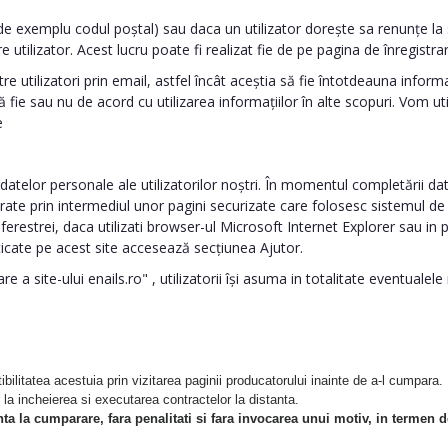
a de exemplu codul poștal) sau daca un utilizator dorește sa renunțe l
tilizator. Acest lucru poate fi realizat fie de pe pagina de înregistrar
e utilizatori prin email, astfel încât aceștia să fie întotdeauna informa
ă fie sau nu de acord cu utilizarea informațiilor în alte scopuri. Vom u
e
atelor personale ale utilizatorilor noștri. În momentul completării date
ucrate prin intermediul unor pagini securizate care folosesc sistemul de
 a ferestrei, daca utilizati browser-ul Microsoft Internet Explorer sau i
ticate pe acest site accesează secțiunea Ajutor.
a site-ului enails.ro" , utilizatorii își asuma in totalitate eventualele r
tibilitatea acestuia prin vizitarea paginii producatorului inainte de a-l cumpara
la incheierea si executarea contractelor la distanta.
a la cumparare, fara penalitati si fara invocarea unui motiv, in termen de