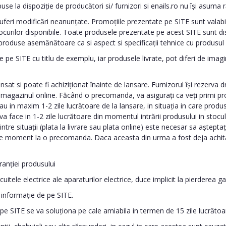
puse la dispoziție de producători si/ furnizori si enails.ro nu își asum
suferi modificări neanunțate. Promoțiile prezentate pe SITE sunt valab
rilor disponibile. Toate produsele prezentate pe acest SITE sunt disponi
r produse asemănătoare ca si aspect si specificații tehnice cu produsul
 pe SITE cu titlu de exemplu, iar produsele livrate, pot diferi de imagini
t si poate fi achiziționat înainte de lansare. Furnizorul își rezerva d
 magazinul online. Făcând o precomanda, va asigurați ca veți primi pro
u in maxim 1-2 zile lucrătoare de la lansare, in situația in care produsul
 va face in 1-2 zile lucrătoare din momentul intrării produsului in sto
ntre situații (plata la livrare sau plata online) este necesar sa aștept
ice moment la o precomanda. Daca aceasta din urma a fost deja achita
ranției produsului
le electrice ale aparaturilor electrice, duce implicit la pierderea ga
e informație de pe SITE.
 pe SITE se va soluționa pe cale amiabila in termen de 15 zile lucrătoa