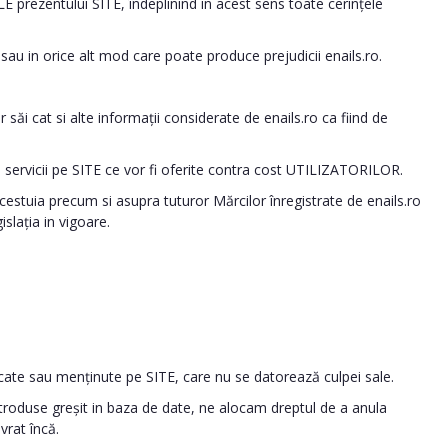
prezentului SITE, îndeplinind in acest sens toate cerințele
 sau in orice alt mod care poate produce prejudicii enails.ro.
săi cat si alte informații considerate de enails.ro ca fiind de
e servicii pe SITE ce vor fi oferite contra cost UTILIZATORILOR.
 acestuia precum si asupra tuturor Mărcilor înregistrate de enails.ro
slația in vigoare.
licate sau menținute pe SITE, care nu se datorează culpei sale.
t introduse greșit in baza de date, ne alocam dreptul de a anula
vrat încă.