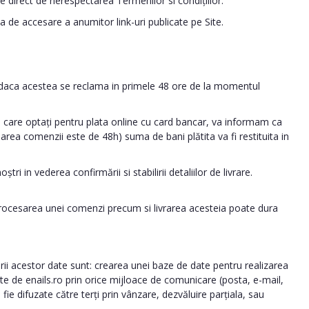
te direct de nerespectarea Termenilor si condițiilor.
ea de accesare a anumitor link-uri publicate pe Site.
oar daca acestea se reclama in primele 48 ore de la momentul
 in care optați pentru plata online cu card bancar, va informam ca
rea comenzii este de 48h) suma de bani plătita va fi restituita in
 in vederea confirmării si stabilirii detaliilor de livrare.
 procesarea unei comenzi precum si livrarea acesteia poate dura
ii acestor date sunt: crearea unei baze de date pentru realizarea
te de enails.ro prin orice mijloace de comunicare (posta, e-mail,
fie difuzate către terți prin vânzare, dezvăluire parțiala, sau