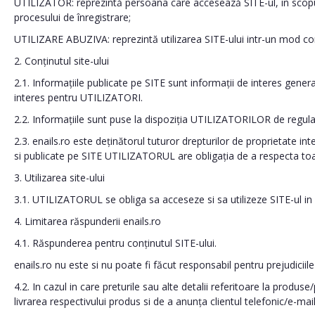
UTILIZATOR: reprezintă persoana care accesează SITE-ul, in scopur
procesului de înregistrare;
UTILIZARE ABUZIVA: reprezintă utilizarea SITE-ului intr-un mod contr
2. Conținutul site-ului
2.1. Informațiile publicate pe SITE sunt informații de interes genera
interes pentru UTILIZATORI.
2.2. Informațiile sunt puse la dispoziția UTILIZATORILOR de regula
2.3. enails.ro este deținătorul tuturor drepturilor de proprietate in
si publicate pe SITE UTILIZATORUL are obligația de a respecta toate 
3. Utilizarea site-ului
3.1. UTILIZATORUL se obliga sa acceseze si sa utilizeze SITE-ul in s
4. Limitarea răspunderii enails.ro
4.1. Răspunderea pentru conținutul SITE-ului.
enails.ro nu este si nu poate fi făcut responsabil pentru prejudicii
4.2. In cazul in care preturile sau alte detalii referitoare la produ
livrarea respectivului produs si de a anunța clientul telefonic/e-mai