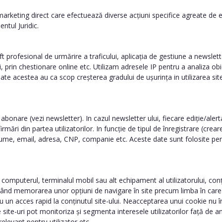
 marketing direct care efectuează diverse acțiuni specifice agreate de
ntul Juridic.
t profesional de urmărire a traficului, aplicația de gestiune a newslett
, prin chestionare online etc. Utilizam adresele IP pentru a analiza obi
oate acestea au ca scop creșterea gradului de ușurința in utilizarea sit
au abonare (vezi newsletter). In cazul newsletter ului, fiecare ediție/
ări din partea utilizatorilor. In funcție de tipul de înregistrare (crea
prenume, email, adresa, CNP, companie etc. Aceste date sunt folosite pe
pe computerul, terminalul mobil sau alt echipament al utilizatorului, c
țând memorarea unor opțiuni de navigare în site precum limba în care se 
un acces rapid la conținutul site-ului. Neacceptarea unui cookie nu înse
e site-uri pot monitoriza și segmenta interesele utilizatorilor față de an
elevant pentru utilizator etc.