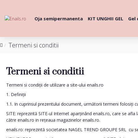
Oja semipermanenta
KIT UNGHII GEL
Gel 
Termeni si conditii
Termeni si conditii
Termeni si condiții de utilizare a site-ului enails.ro
1. Definiții
1.1. In cuprinsul prezentului document, următorii termeni folosiți cu
SITE: reprezintă SITE-ul Internet aparținând enails.ro, care se afla
către enails.ro in rețeaua magazinelor enails.ro.
enails.ro: reprezintă societatea NAGEL TREND GROUPE SRL cu sediu