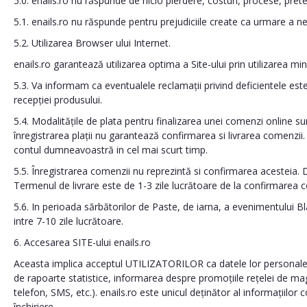
5.0. enails.ro nu răspunde de nicio pierdere, costuri, procese, prete
5.1. enails.ro nu răspunde pentru prejudiciile create ca urmare a ne
5.2. Utilizarea Browser ului Internet.
enails.ro garantează utilizarea optima a Site-ului prin utilizarea mi
5.3. Va informam ca eventualele reclamații privind deficientele est
recepției produsului.
5.4. Modalitățile de plata pentru finalizarea unei comenzi online su
înregistrarea plații nu garantează confirmarea si livrarea comenzii
contul dumneavoastră in cel mai scurt timp.
5.5. Înregistrarea comenzii nu reprezintă si confirmarea acesteia. Du
Termenul de livrare este de 1-3 zile lucrătoare de la confirmarea 
5.6. In perioada sărbătorilor de Paste, de iarna, a evenimentului 
intre 7-10 zile lucrătoare.
6. Accesarea SITE-ului enails.ro
Aceasta implica acceptul UTILIZATORILOR ca datele lor personale sa
de rapoarte statistice, informarea despre promoțiile rețelei de mag
telefon, SMS, etc.). enails.ro este unicul deținător al informațiilor 
închiriere.