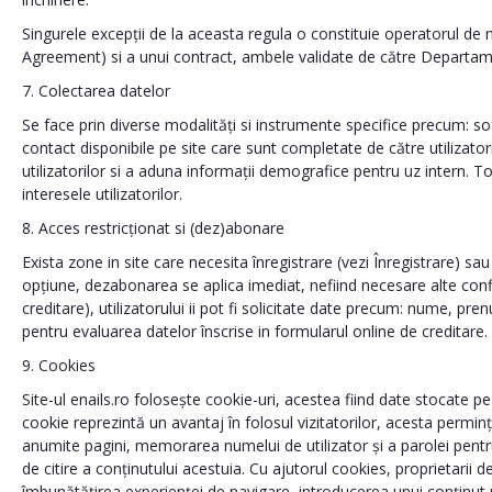
Singurele excepții de la aceasta regula o constituie operatorul de
Agreement) si a unui contract, ambele validate de către Departame
7. Colectarea datelor
Se face prin diverse modalități si instrumente specifice precum: sof
contact disponibile pe site care sunt completate de către utilizatori
utilizatorilor si a aduna informații demografice pentru uz intern. T
interesele utilizatorilor.
8. Acces restricționat si (dez)abonare
Exista zone in site care necesita înregistrare (vezi Înregistrare) s
opțiune, dezabonarea se aplica imediat, nefiind necesare alte confirm
creditare), utilizatorului ii pot fi solicitate date precum: nume, 
pentru evaluarea datelor înscrise in formularul online de creditare.
9. Cookies
Site-ul enails.ro folosește cookie-uri, acestea fiind date stocate 
cookie reprezintă un avantaj în folosul vizitatorilor, acesta permin
anumite pagini, memorarea numelui de utilizator și a parolei pentru 
de citire a conținutului acestuia. Cu ajutorul cookies, proprietarii d
îmbunătățirea experienței de navigare, introducerea unui conținut r