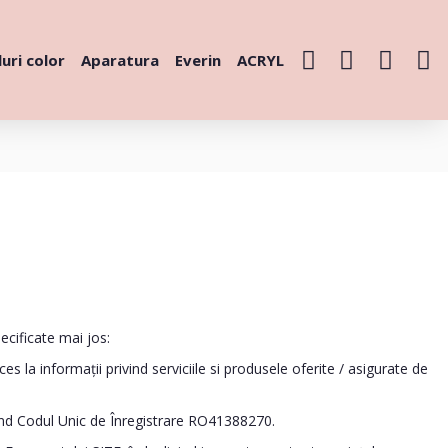
uri color
Aparatura
Everin
ACRYL
ecificate mai jos:
 la informații privind serviciile si produsele oferite / asigurate de
ând Codul Unic de Înregistrare RO41388270.