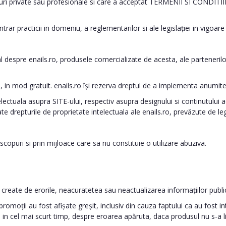
i private sau profesionale si care a acceptat TERMENII SI CONDITIILE 
ar practicii in domeniu, a reglementarilor si ale legislației in vigoare
l despre enails.ro, produsele comercializate de acesta, ale partenerilor 
, in mod gratuit. enails.ro își rezerva dreptul de a implementa anumit
telectuala asupra SITE-ului, respectiv asupra designului si continutului
drepturile de proprietate intelectuala ale enails.ro, prevăzute de legi
copuri si prin mijloace care sa nu constituie o utilizare abuziva.
le create de erorile, neacuratetea sau neactualizarea informațiilor pub
se/promoții au fost afișate greșit, inclusiv din cauza faptului ca au fos
l in cel mai scurt timp, despre eroarea apăruta, daca produsul nu s-a li