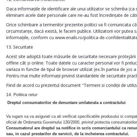
Daca informațiile de identificare ale unui utilizator se schimba (c
eliminam acele date personale care ne-au fost încredințate de către u
Orice schimbare a termenilor prezentei politici va fi comunicata cătr
circumstanțe, dacă există, le facem publice. Utilizatorii vor putea s
informațiile, conform cu www.enails.ro/politica-de-confidentialitat
13. Securitate
Acest site adoptă toate măsurile de securitate necesare protejării d
offline cât și online. Toate datele cu caracter personal vor fi prel
variaza in functie de tipul de browser utilizat (ex.:în partea de jos
Pentru mai multe informații privind standardele de securitate prac
Fiind de acord cu prezentul document "Termeni si condiții de utilizare 
14. Politica retur
Dreptul consumatorilor de denuntare unilaterala a contractului
Va rugam sa va asigurati ca ati verificat specificatiile produsului si compa
oficial de Ordonanta Guvernului 130/2000, privind protectia consumatorilor 
Consumatorul are dreptul sa notifice in scris comerciantului ca renunt
sau, in cazul prestarilor de servicii, de la incheierea contractului.