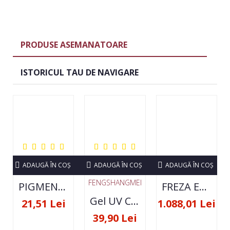
PRODUSE ASEMANATOARE
ISTORICUL TAU DE NAVIGARE
ADAUGĂ ÎN COŞ
ADAUGĂ ÎN COŞ
ADAUGĂ ÎN COŞ
FENGSHANGMEI
PIGMENT NEON SET 12 CULORI
FREZA ELECTRICA STRONG 210 35000 RPM- ORIGINALA
Gel UV Constructie FSM 50ML - 07
21,51 Lei
1.088,01 Lei
39,90 Lei