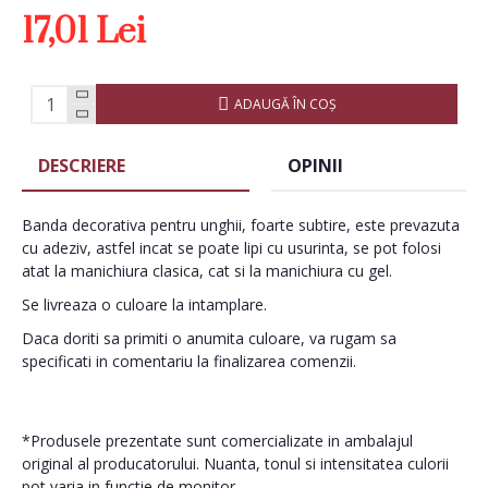
17,01 Lei
ADAUGĂ ÎN COŞ
DESCRIERE
OPINII
Banda decorativa pentru unghii, foarte subtire, este prevazuta
cu adeziv, astfel incat se poate lipi cu usurinta, se pot folosi
atat la manichiura clasica, cat si la manichiura cu gel.
Se livreaza o culoare la intamplare.
Daca doriti sa primiti o anumita culoare, va rugam sa
specificati in comentariu la finalizarea comenzii.
*Produsele prezentate sunt comercializate in ambalajul
original al producatorului. Nuanta, tonul si intensitatea culorii
pot varia in functie de monitor.