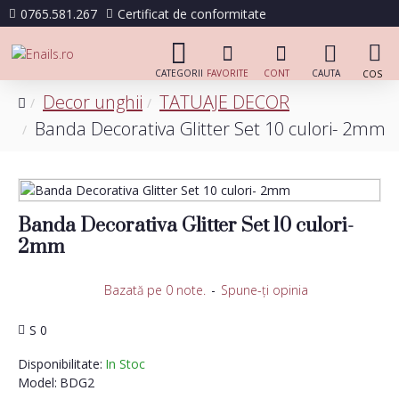
0765.581.267
Certificat de conformitate
Decor unghii
TATUAJE DECOR
Banda Decorativa Glitter Set 10 culori- 2mm
Banda Decorativa Glitter Set 10 culori-
2mm
Bazată pe 0 note.
-
Spune-ţi opinia
S 0
Disponibilitate:
In Stoc
Model:
BDG2