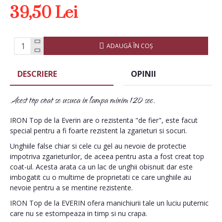
39,50 Lei
ADAUGĂ ÎN COŞ
DESCRIERE
OPINII
Acest top coat se usuca in lampa minim 120 sec.
IRON Top de la Everin are o rezistenta "de fier", este facut
special pentru a fi foarte rezistent la zgarieturi si socuri.
Unghiile false chiar si cele cu gel au nevoie de protectie
impotriva zgarieturilor, de aceea pentru asta a fost creat top
coat-ul. Acesta arata ca un lac de unghii obisnuit dar este
imbogatit cu o multime de proprietati ce care unghiile au
nevoie pentru a se mentine rezistente.
IRON Top de la EVERIN ofera manichiurii tale un luciu puternic
care nu se estompeaza in timp si nu crapa.