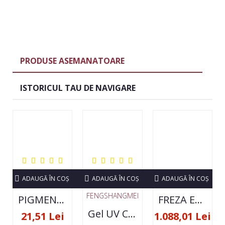
PRODUSE ASEMANATOARE
ISTORICUL TAU DE NAVIGARE
ADAUGĂ ÎN COŞ
ADAUGĂ ÎN COŞ
ADAUGĂ ÎN COŞ
FENGSHANGMEI
PIGMENT NEON SET 12 CULORI
FREZA ELECTRICA STRONG 210 35000 RPM- ORIGINALA
Gel UV Constructie FSM 50ML - 07
21,51 Lei
1.088,01 Lei