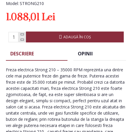
Model:
STRONG210
1.088,01 Lei
ADAUGĂ ÎN COŞ
DESCRIERE
OPINII
Freza electrica Strong 210 – 35000 RPM reprezinta una dintre
cele mai puternice freze din gama de freze. Puterea acestei
freze este de 35.000 rotatii pe minut. Probabil crezi ca datorita
acestei capacitati mari, freza electrica Strong 210 este foarte
zgomotoasa, de fapt, ea este super silentioasa si are un
design elegant, simplu si compact, perfect pentru uzul atat in
salon cat si acasa. Freza electrica Strong 210 este alcatuita din
unitate centrala, unde vei gasi functiile specifice de utilizare,
buton de reglare; prin rotirea butonului de la stanga la dreapta
vei alege puterea necesara etapei in care folosesti freza
electrica Strong 210 , capatul frezei sau mandarina, care