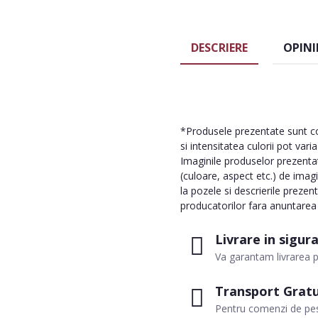
DESCRIERE
OPINI
*Produsele prezentate sunt com
si intensitatea culorii pot vari
Imaginile produselor prezentate
(culoare, aspect etc.) de imag
la pozele si descrierile prezen
producatorilor fara anuntarea p
Livrare in sigur
Va garantam livrarea p
Transport Gratu
Pentru comenzi de pes