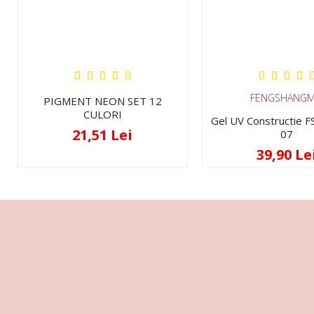
FENGSHANGM
PIGMENT NEON SET 12
CULORI
Gel UV Constructie 
21,51 Lei
07
39,90 Le