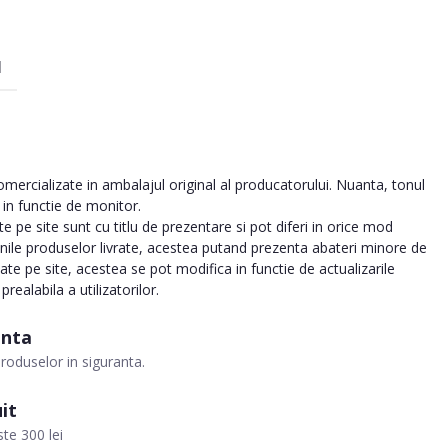
I
ercializate in ambalajul original al producatorului. Nuanta, tonul
a in functie de monitor.
 pe site sunt cu titlu de prezentare si pot diferi in orice mod
inile produselor livrate, acestea putand prezenta abateri minore de
tate pe site, acestea se pot modifica in functie de actualizarile
realabila a utilizatorilor.
anta
roduselor in siguranta.
it
te 300 lei