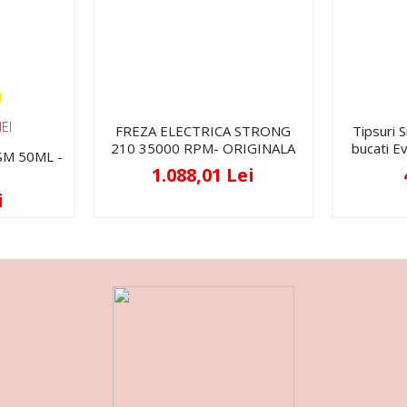
EI
FREZA ELECTRICA STRONG
Tipsuri 
210 35000 RPM- ORIGINALA
bucati Ev
FSM 50ML -
1.088,01 Lei
i