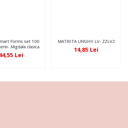
Smart Forms set 100
MATRITA UNGHII LV- ZZLV2
erin- Migdala clasica
14,85 Lei
44,55 Lei