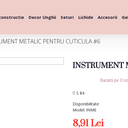
constructie
Decor Unghii
Seturi
Lichide
Accesorii
Gel
UMENT METALIC PENTRU CUTICULA #6
INSTRUMENT M
Bazată pe 0 no
S 84
Disponibilitate:
Model:
INM6
8,91 Lei