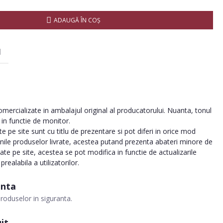
ADAUGĂ ÎN COŞ
I
ercializate in ambalajul original al producatorului. Nuanta, tonul
a in functie de monitor.
 pe site sunt cu titlu de prezentare si pot diferi in orice mod
inile produselor livrate, acestea putand prezenta abateri minore de
tate pe site, acestea se pot modifica in functie de actualizarile
realabila a utilizatorilor.
anta
roduselor in siguranta.
it