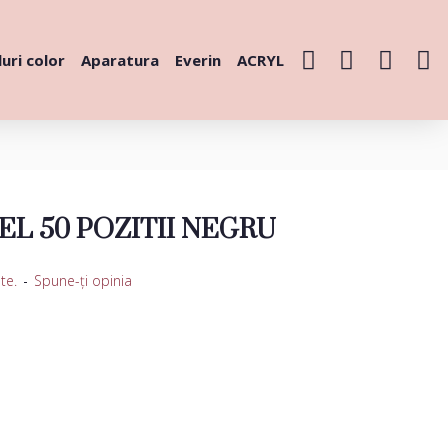
uri color
Aparatura
Everin
ACRYL
EL 50 POZITII NEGRU
te.
-
Spune-ţi opinia