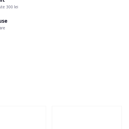
te 300 lei
use
are