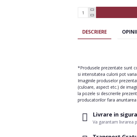
DESCRIERE
OPINI
*Produsele prezentate sunt com
si intensitatea culorii pot vari
Imaginile produselor prezentate
(culoare, aspect etc.) de imag
la pozele si descrierile prezen
producatorilor fara anuntarea p
Livrare in sigur
Va garantam livrarea p
Transport Gratu