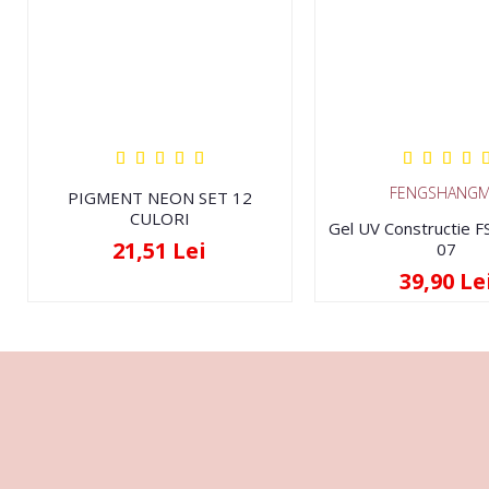
FENGSHANGM
PIGMENT NEON SET 12
CULORI
Gel UV Constructie 
21,51 Lei
07
39,90 Le