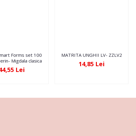
Smart Forms set 100
MATRITA UNGHII LV- ZZLV2
erin- Migdala clasica
14,85 Lei
44,55 Lei