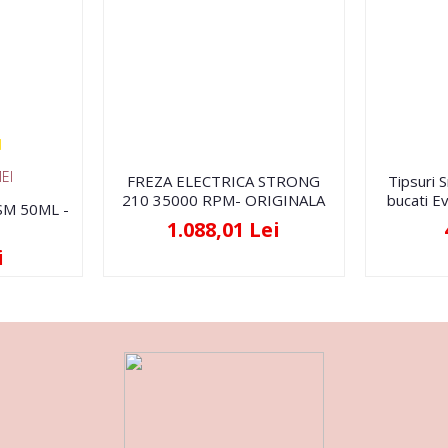
EI
FREZA ELECTRICA STRONG
Tipsuri 
210 35000 RPM- ORIGINALA
bucati Ev
FSM 50ML -
1.088,01 Lei
i