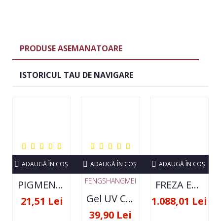
PRODUSE ASEMANATOARE
ISTORICUL TAU DE NAVIGARE
ADAUGĂ ÎN COŞ
ADAUGĂ ÎN COŞ
ADAUGĂ ÎN COŞ
FENGSHANGMEI
PIGMENT NEON SET 12 CULORI
FREZA ELECTRICA STRONG 210 35000 RPM- ORIGINALA
Gel UV Constructie FSM 50ML - 07
21,51 Lei
1.088,01 Lei
39,90 Lei