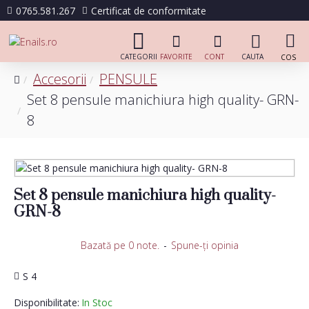
0765.581.267
Certificat de conformitate
Accesorii
PENSULE
Set 8 pensule manichiura high quality- GRN-
8
Set 8 pensule manichiura high quality-
GRN-8
Bazată pe 0 note.
-
Spune-ţi opinia
S 4
Disponibilitate:
In Stoc