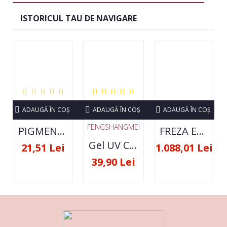
ISTORICUL TAU DE NAVIGARE
ADAUGĂ ÎN COŞ
ADAUGĂ ÎN COŞ
ADAUGĂ ÎN COŞ
FENGSHANGMEI
PIGMENT NEON SET 12 CULORI
FREZA ELECTRICA STRONG 210 35000 RPM- ORIGINALA
Gel UV Constructie FSM 50ML - 07
21,51 Lei
1.088,01 Lei
39,90 Lei