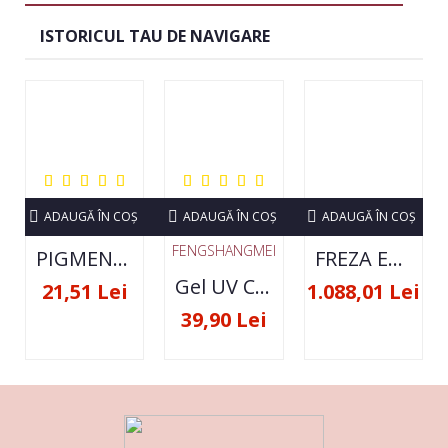
ISTORICUL TAU DE NAVIGARE
ADAUGĂ ÎN COŞ
ADAUGĂ ÎN COŞ
ADAUGĂ ÎN COŞ
FENGSHANGMEI
PIGMENT NEON SET 12 CULORI
FREZA ELECTRICA STRONG 210 35000 RPM- ORIGINALA
Gel UV Constructie FSM 50ML - 07
21,51 Lei
1.088,01 Lei
39,90 Lei