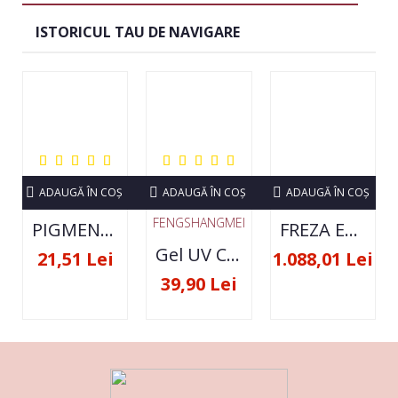
ISTORICUL TAU DE NAVIGARE
ADAUGĂ ÎN COŞ
ADAUGĂ ÎN COŞ
ADAUGĂ ÎN COŞ
FENGSHANGMEI
PIGMENT NEON SET 12 CULORI
FREZA ELECTRICA STRONG 210 35000 RPM- ORIGINALA
Gel UV Constructie FSM 50ML - 07
21,51 Lei
1.088,01 Lei
39,90 Lei