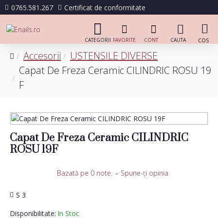
0765.581.267
Certificat de conformitate
Accesorii
USTENSILE DIVERSE
Capat De Freza Ceramic CILINDRIC ROSU 19
F
Capat De Freza Ceramic CILINDRIC
ROSU 19F
Bazată pe 0 note.
-
Spune-ţi opinia
S 3
Disponibilitate:
In Stoc