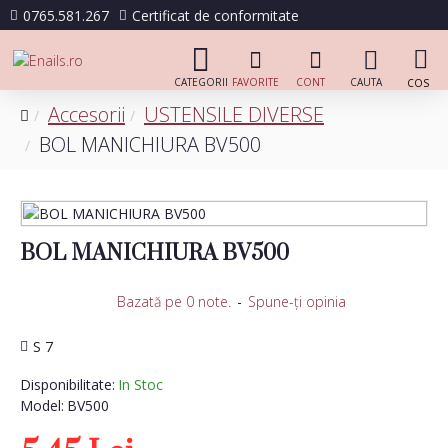
0765.581.267
Certificat de conformitate
Accesorii
USTENSILE DIVERSE
BOL MANICHIURA BV500
BOL MANICHIURA BV500
Bazată pe 0 note.
-
Spune-ţi opinia
S 7
Disponibilitate:
In Stoc
Model:
BV500