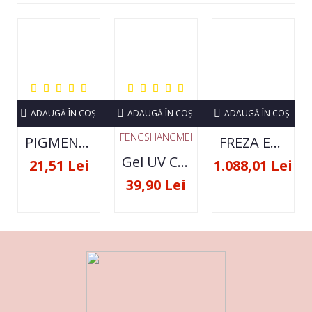
ADAUGĂ ÎN COŞ
ADAUGĂ ÎN COŞ
ADAUGĂ ÎN COŞ
FENGSHANGMEI
PIGMENT NEON SET 12 CULORI
FREZA ELECTRICA STRONG 210 35000 RPM- ORIGINALA
Gel UV Constructie FSM 50ML - 07
21,51 Lei
1.088,01 Lei
39,90 Lei