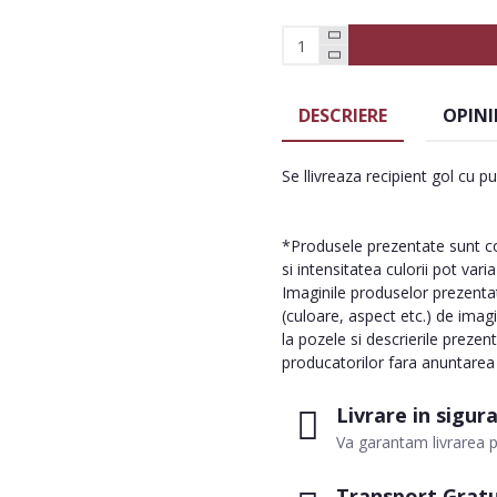
DESCRIERE
OPINI
Se llivreaza recipient gol cu p
*Produsele prezentate sunt com
si intensitatea culorii pot vari
Imaginile produselor prezentate
(culoare, aspect etc.) de imag
la pozele si descrierile prezen
producatorilor fara anuntarea p
Livrare in sigur
Va garantam livrarea p
Transport Gratu