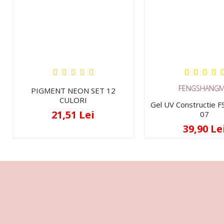
FENGSHANGM
PIGMENT NEON SET 12
CULORI
Gel UV Constructie 
21,51 Lei
07
39,90 Le