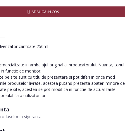
ADAUGĂ ÎN COŞ
I
ulverizator cantitate 250ml
ercializate in ambalajul original al producatorului. Nuanta, tonul
a in functie de monitor.
 pe site sunt cu titlu de prezentare si pot diferi in orice mod
inile produselor livrate, acestea putand prezenta abateri minore de
tate pe site, acestea se pot modifica in functie de actualizarile
realabila a utilizatorilor.
anta
roduselor in siguranta.
it