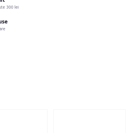
te 300 lei
use
are