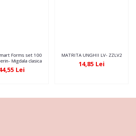
Smart Forms set 100
MATRITA UNGHII LV- ZZLV2
erin- Migdala clasica
14,85 Lei
44,55 Lei