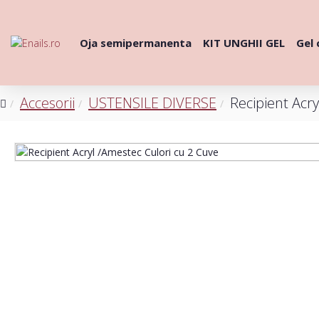
Oja semipermanenta
KIT UNGHII GEL
Gel 
Accesorii
USTENSILE DIVERSE
Recipient Acr