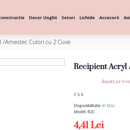
constructie
Decor Unghii
Seturi
Lichide
Accesorii
Gel
yl /Amestec Culori cu 2 Cuve
Recipient Acryl
Bazată pe 0 no
S 0
Disponibilitate:
In Stoc
Model:
R2C
4,41 Lei