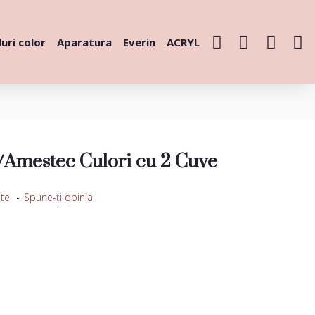
uri color
Aparatura
Everin
ACRYL
 /Amestec Culori cu 2 Cuve
te.
-
Spune-ţi opinia