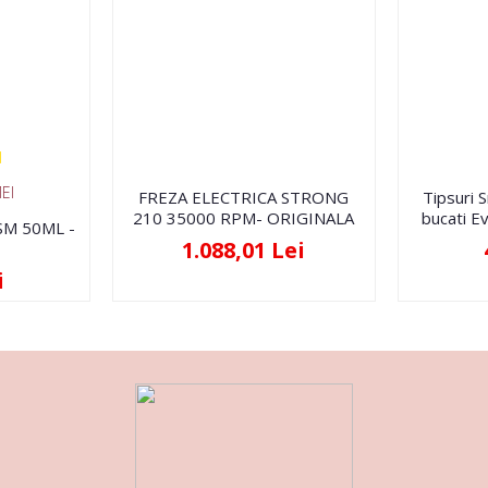
EI
FREZA ELECTRICA STRONG
Tipsuri 
210 35000 RPM- ORIGINALA
bucati Ev
FSM 50ML -
1.088,01 Lei
i