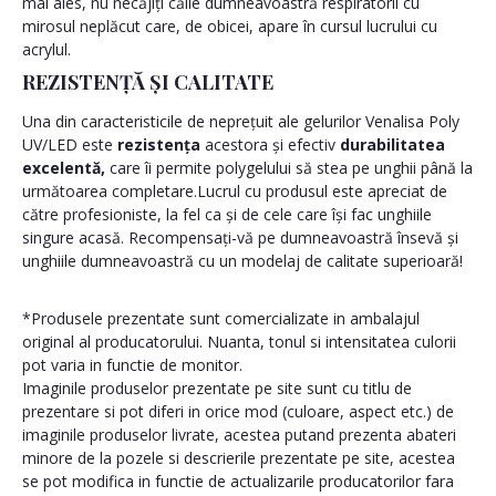
mai ales, nu necăjiți căile dumneavoastră respiratorii cu
mirosul neplăcut care, de obicei, apare în cursul lucrului cu
acrylul.
REZISTENȚĂ ȘI CALITATE
Una din caracteristicile de neprețuit ale gelurilor Venalisa Poly
UV/LED este
rezistența
acestora și efectiv
durabilitatea
excelentă,
care îi permite polygelului să stea pe unghii până la
următoarea completare.Lucrul cu produsul este apreciat de
către profesioniste, la fel ca și de cele care își fac unghiile
singure acasă. Recompensați-vă pe dumneavoastră însevă și
unghiile dumneavoastră cu un modelaj de calitate superioară!
*Produsele prezentate sunt comercializate in ambalajul
original al producatorului. Nuanta, tonul si intensitatea culorii
pot varia in functie de monitor.
Imaginile produselor prezentate pe site sunt cu titlu de
prezentare si pot diferi in orice mod (culoare, aspect etc.) de
imaginile produselor livrate, acestea putand prezenta abateri
minore de la pozele si descrierile prezentate pe site, acestea
se pot modifica in functie de actualizarile producatorilor fara