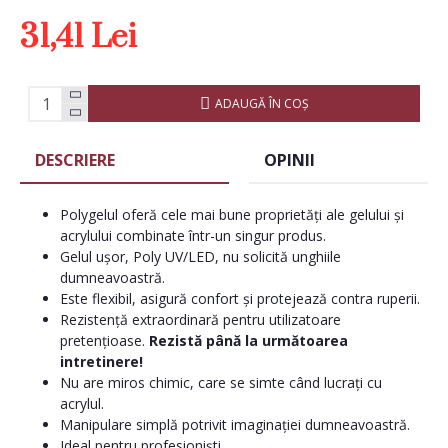
31,41 Lei
ADAUGĂ ÎN COŞ
DESCRIERE
OPINII
Polygelul oferă cele mai bune proprietăți ale gelului și
acrylului combinate într-un singur produs.
Gelul ușor, Poly UV/LED, nu solicită unghiile
dumneavoastră.
Este flexibil, asigură confort și protejează contra ruperii.
Rezistență extraordinară pentru utilizatoare
pretențioase.
Rezistă până la următoarea
intretinere!
Nu are miros chimic, care se simte când lucrați cu
acrylul.
Manipulare simplă potrivit imaginației dumneavoastră.
Ideal pentru profesioniști.