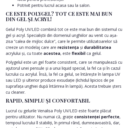
Potrivit pentru lucrul acasa sau la salon.
CE ESTE POLYGEL? TOT CE ESTE MAI BUN
DIN GEL ȘI ACRYL!
Gelul Poly UV/LED combină tot ce este mai bun din sistemul cu
gel și acryl. Specialiștii din domeniul unghiilor au venit cu așa-
zisa ”calea de mijloc dulce”, care le permite utilizatoarelor să
creeze un modelaj care are
rezistența
și
durabilitatea
acrylului și, cu toate
acestea
, este
flexibil
ca gelul.
Polygelul este un gel foarte consistent, care se manipulează cu
ajutorul unei pensule și a unui liquid special, la fel ca și în cazul
lucrului cu acrylul. Însă, la fel ca gelul, se întărește în lampa UV
sau LED și ulterior produce exsudație (lichidul lipicios de pe
suprafața unghiei după întărirea în lampă). Acesta trebuie șters
cu cleaner.
RAPID, SIMPLU ȘI CONFORTABIL
Lucrul cu gelurile Venalisa Poly UV/LED este foarte plăcut
pentru utilizator. Nu numai că, grație
consistenței perfecte
,
tempoul lucrului îl stabiliți, în primul rând, dumneavoastră, dar,