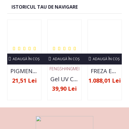
ISTORICUL TAU DE NAVIGARE
ADAUGĂ ÎN COŞ
ADAUGĂ ÎN COŞ
ADAUGĂ ÎN COŞ
FENGSHANGMEI
PIGMENT NEON SET 12 CULORI
FREZA ELECTRICA STRONG 210 35000 RPM- ORIGINALA
Gel UV Constructie FSM 50ML - 07
21,51 Lei
1.088,01 Lei
39,90 Lei