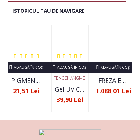
ISTORICUL TAU DE NAVIGARE
ADAUGĂ ÎN COŞ
ADAUGĂ ÎN COŞ
ADAUGĂ ÎN COŞ
FENGSHANGMEI
PIGMENT NEON SET 12 CULORI
FREZA ELECTRICA STRONG 210 35000 RPM- ORIGINALA
Gel UV Constructie FSM 50ML - 07
21,51 Lei
1.088,01 Lei
39,90 Lei