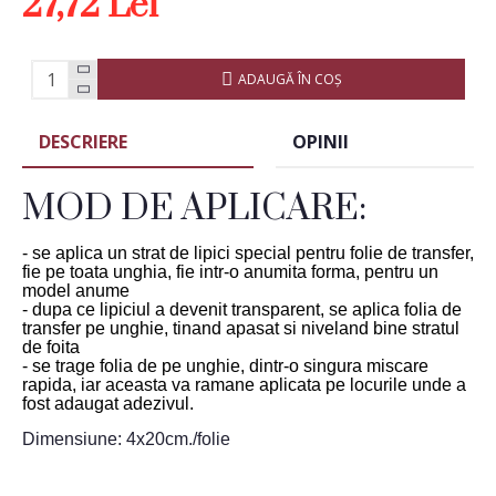
27,72 Lei
ADAUGĂ ÎN COŞ
DESCRIERE
OPINII
MOD DE APLICARE:
- se aplica un strat de lipici special pentru folie de transfer,
fie pe toata unghia, fie intr-o anumita forma, pentru un
model anume
- dupa ce lipiciul a devenit transparent, se aplica folia de
transfer pe unghie, tinand apasat si niveland bine stratul
de foita
- se trage folia de pe unghie, dintr-o singura miscare
rapida, iar aceasta va ramane aplicata pe locurile unde a
fost adaugat adezivul.
Dimensiune: 4x20cm./folie