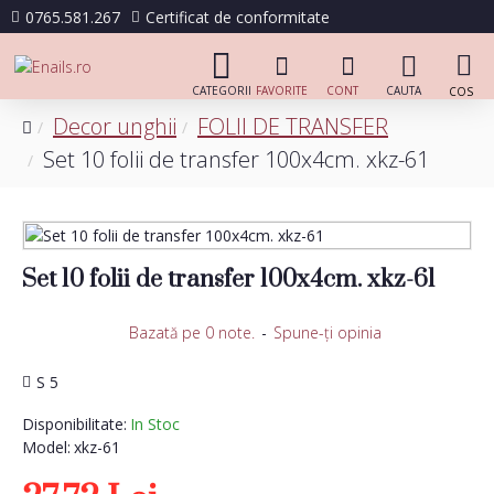
0765.581.267
Certificat de conformitate
Decor unghii
FOLII DE TRANSFER
Set 10 folii de transfer 100x4cm. xkz-61
Set 10 folii de transfer 100x4cm. xkz-61
Bazată pe 0 note.
-
Spune-ţi opinia
S 5
Disponibilitate:
In Stoc
Model:
xkz-61