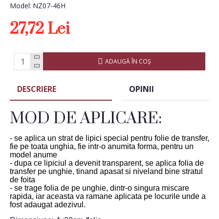
Model:
NZ07-46H
27,72 Lei
ADAUGĂ ÎN COŞ
DESCRIERE
OPINII
MOD DE APLICARE:
- se aplica un strat de lipici special pentru folie de transfer,
fie pe toata unghia, fie intr-o anumita forma, pentru un
model anume
- dupa ce lipiciul a devenit transparent, se aplica folia de
transfer pe unghie, tinand apasat si niveland bine stratul
de foita
- se trage folia de pe unghie, dintr-o singura miscare
rapida, iar aceasta va ramane aplicata pe locurile unde a
fost adaugat adezivul.