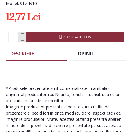
Model:
STZ-N10
12,77 Lei
ADAUGĂ ÎN COŞ
DESCRIERE
OPINII
*Produsele prezentate sunt comercializate in ambalajul
original al producatorului. Nuanta, tonul si intensitatea culorii
pot varia in functie de monitor.
Imaginile produselor prezentate pe site sunt cu titlu de
prezentare si pot diferi in orice mod (culoare, aspect etc.) de
imaginile produselor livrate, acestea putand prezenta abateri
minore de la pozele si descrierile prezentate pe site, acestea
se pot modifica in functie de actualizarile producatorilor fara