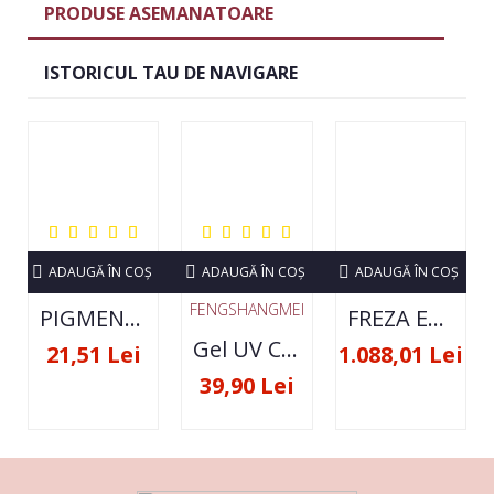
PRODUSE ASEMANATOARE
ISTORICUL TAU DE NAVIGARE
ADAUGĂ ÎN COŞ
ADAUGĂ ÎN COŞ
ADAUGĂ ÎN COŞ
FENGSHANGMEI
PIGMENT NEON SET 12 CULORI
FREZA ELECTRICA STRONG 210 35000 RPM- ORIGINALA
Gel UV Constructie FSM 50ML - 07
21,51 Lei
1.088,01 Lei
39,90 Lei