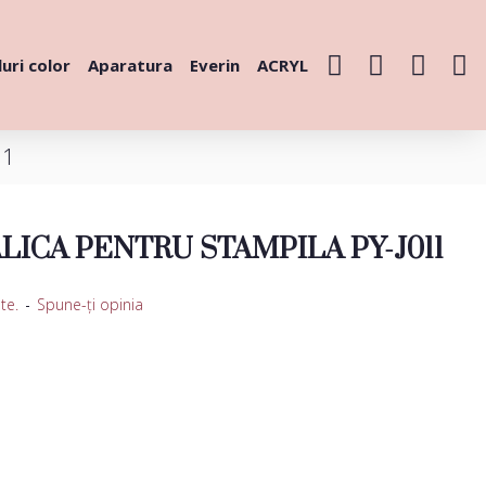
uri color
Aparatura
Everin
ACRYL
11
LICA PENTRU STAMPILA PY-J011
te.
-
Spune-ţi opinia