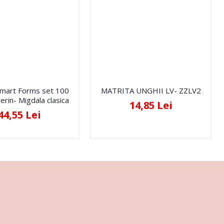
Smart Forms set 100
MATRITA UNGHII LV- ZZLV2
erin- Migdala clasica
14,85 Lei
44,55 Lei