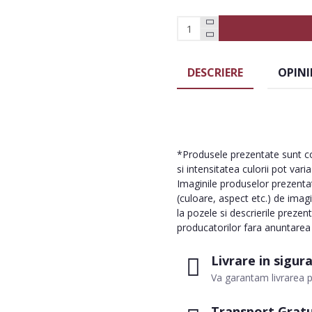
DESCRIERE
OPINI
*Produsele prezentate sunt com
si intensitatea culorii pot vari
Imaginile produselor prezentate
(culoare, aspect etc.) de imag
la pozele si descrierile prezen
producatorilor fara anuntarea p
Livrare in sigur
Va garantam livrarea p
Transport Gratu