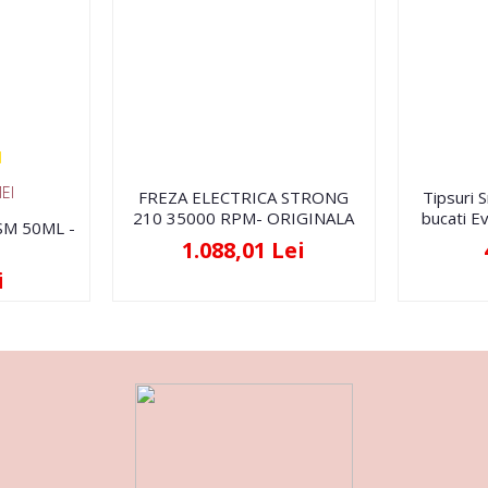
EI
FREZA ELECTRICA STRONG
Tipsuri 
210 35000 RPM- ORIGINALA
bucati Ev
FSM 50ML -
1.088,01 Lei
i