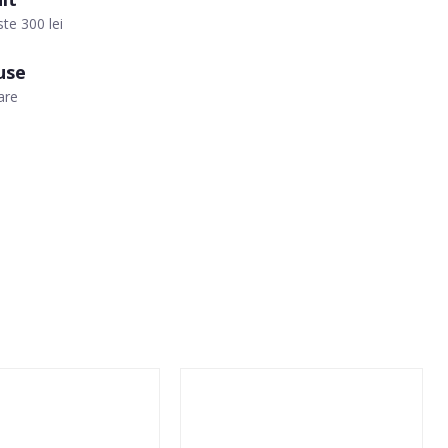
te 300 lei
use
are