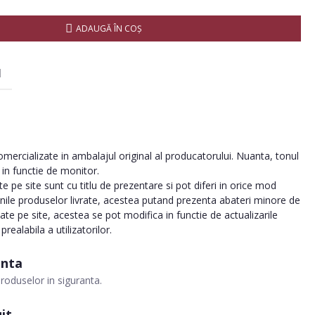
ADAUGĂ ÎN COŞ
I
ercializate in ambalajul original al producatorului. Nuanta, tonul
a in functie de monitor.
 pe site sunt cu titlu de prezentare si pot diferi in orice mod
inile produselor livrate, acestea putand prezenta abateri minore de
tate pe site, acestea se pot modifica in functie de actualizarile
realabila a utilizatorilor.
anta
roduselor in siguranta.
it