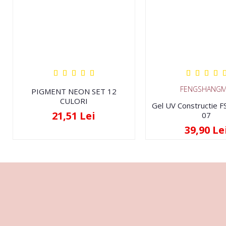
FENGSHANGM
PIGMENT NEON SET 12
CULORI
Gel UV Constructie 
21,51 Lei
07
39,90 Le