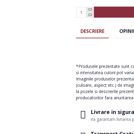
DESCRIERE
OPINI
*Produsele prezentate sunt com
si intensitatea culorii pot vari
Imaginile produselor prezentate
(culoare, aspect etc.) de imag
la pozele si descrierile prezen
producatorilor fara anuntarea p
Livrare in sigur
Va garantam livrarea p
Transport Gratu