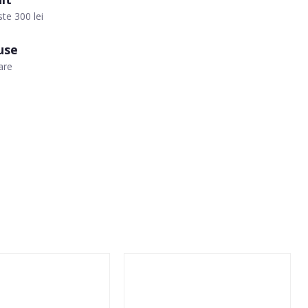
te 300 lei
use
are