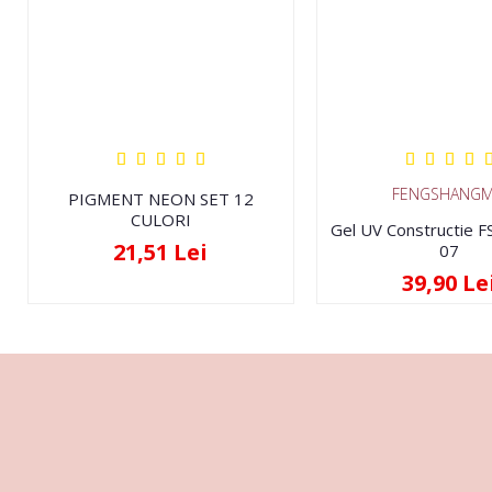
FENGSHANGM
PIGMENT NEON SET 12
CULORI
Gel UV Constructie 
21,51 Lei
07
39,90 Le