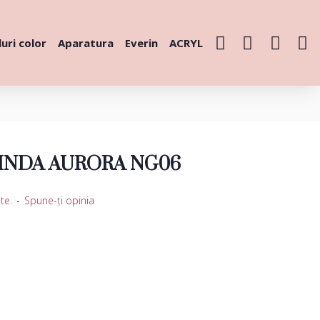
uri color
Aparatura
Everin
ACRYL
INDA AURORA NG06
te.
-
Spune-ţi opinia