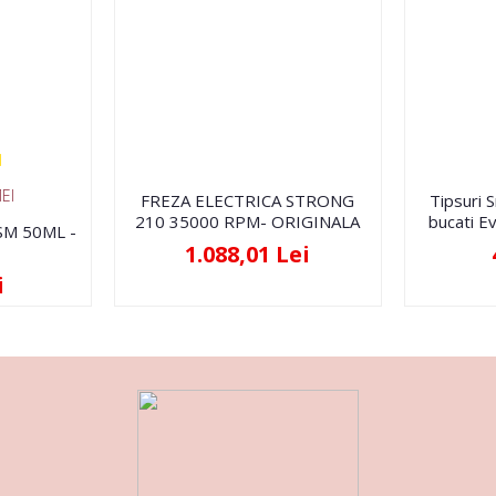
EI
FREZA ELECTRICA STRONG
Tipsuri 
210 35000 RPM- ORIGINALA
bucati Ev
FSM 50ML -
1.088,01 Lei
i