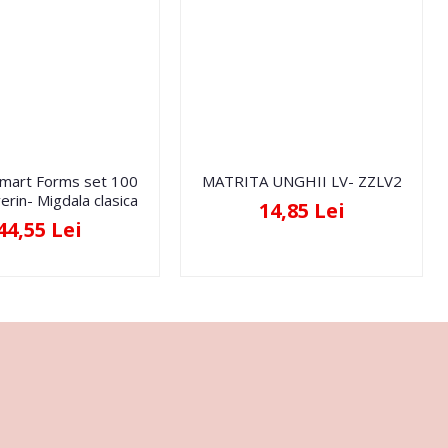
Smart Forms set 100
MATRITA UNGHII LV- ZZLV2
erin- Migdala clasica
14,85 Lei
44,55 Lei