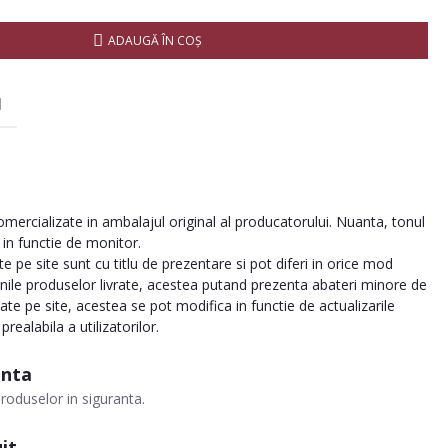
ADAUGĂ ÎN COŞ
I
ercializate in ambalajul original al producatorului. Nuanta, tonul
a in functie de monitor.
 pe site sunt cu titlu de prezentare si pot diferi in orice mod
inile produselor livrate, acestea putand prezenta abateri minore de
tate pe site, acestea se pot modifica in functie de actualizarile
realabila a utilizatorilor.
anta
roduselor in siguranta.
it