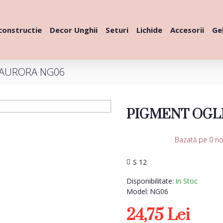
constructie
Decor Unghii
Seturi
Lichide
Accesorii
Gel
 AURORA NG06
PIGMENT OGL
Bazată pe 0 no
S 12
Disponibilitate:
In Stoc
Model:
NG06
24,75 Lei