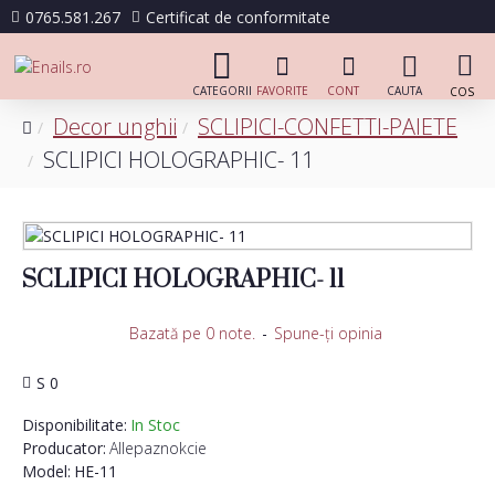
0765.581.267
Certificat de conformitate
Decor unghii
SCLIPICI-CONFETTI-PAIETE
SCLIPICI HOLOGRAPHIC- 11
SCLIPICI HOLOGRAPHIC- 11
Bazată pe 0 note.
-
Spune-ţi opinia
S 0
Disponibilitate:
In Stoc
Producator:
Allepaznokcie
Model:
HE-11