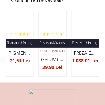
ISTORICUL TAU DE NAVIGARE
ADAUGĂ ÎN COŞ
ADAUGĂ ÎN COŞ
ADAUGĂ ÎN COŞ
FENGSHANGMEI
PIGMENT NEON SET 12 CULORI
FREZA ELECTRICA STRONG 210 35000 RPM- ORIGINALA
Gel UV Constructie FSM 50ML - 07
21,51 Lei
1.088,01 Lei
39,90 Lei