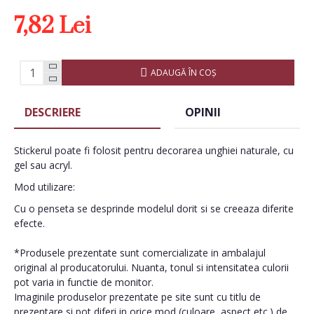
7,82 Lei
ADAUGĂ ÎN COŞ
DESCRIERE
OPINII
Stickerul poate fi folosit pentru decorarea unghiei naturale, cu
gel sau acryl.
Mod utilizare:
Cu o penseta se desprinde modelul dorit si se creeaza diferite
efecte.
*Produsele prezentate sunt comercializate in ambalajul
original al producatorului. Nuanta, tonul si intensitatea culorii
pot varia in functie de monitor.
Imaginile produselor prezentate pe site sunt cu titlu de
prezentare si pot diferi in orice mod (culoare, aspect etc.) de