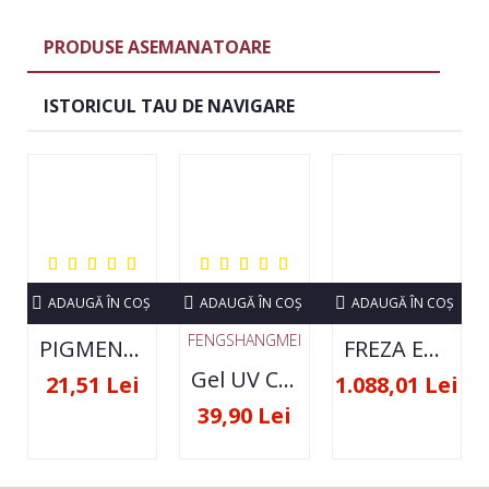
PRODUSE ASEMANATOARE
ISTORICUL TAU DE NAVIGARE
ADAUGĂ ÎN COŞ
ADAUGĂ ÎN COŞ
ADAUGĂ ÎN COŞ
FENGSHANGMEI
PIGMENT NEON SET 12 CULORI
FREZA ELECTRICA STRONG 210 35000 RPM- ORIGINALA
Gel UV Constructie FSM 50ML - 07
21,51 Lei
1.088,01 Lei
39,90 Lei