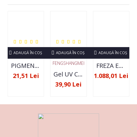
ADAUGĂ ÎN COŞ
ADAUGĂ ÎN COŞ
ADAUGĂ ÎN COŞ
FENGSHANGMEI
PIGMENT NEON SET 12 CULORI
FREZA ELECTRICA STRONG 210 35000 RPM- ORIGINALA
Gel UV Constructie FSM 50ML - 07
21,51 Lei
1.088,01 Lei
39,90 Lei