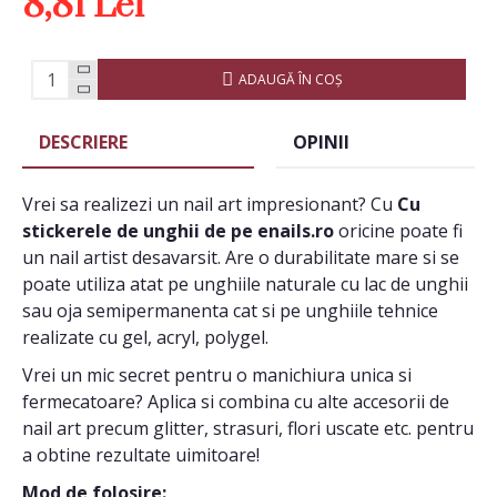
8,81 Lei
ADAUGĂ ÎN COŞ
DESCRIERE
OPINII
Vrei sa realizezi un nail art impresionant? Cu
Cu
stickerele de unghii de pe enails.ro
oricine poate fi
un nail artist desavarsit. Are o durabilitate mare si se
poate utiliza atat pe unghiile naturale cu lac de unghii
sau oja semipermanenta cat si pe unghiile tehnice
realizate cu gel, acryl, polygel.
Vrei un mic secret pentru o manichiura unica si
fermecatoare? Aplica si combina cu alte accesorii de
nail art precum glitter, strasuri, flori uscate etc. pentru
a obtine rezultate uimitoare!
Mod de folosire: