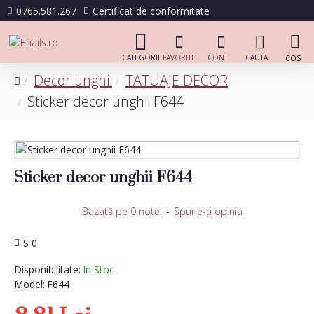
0765.581.267
Certificat de conformitate
Decor unghii
TATUAJE DECOR
Sticker decor unghii F644
Sticker decor unghii F644
Bazată pe 0 note.
-
Spune-ţi opinia
S 0
Disponibilitate:
In Stoc
Model:
F644