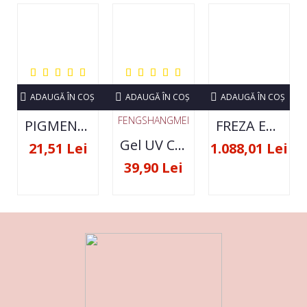
ADAUGĂ ÎN COŞ
ADAUGĂ ÎN COŞ
ADAUGĂ ÎN COŞ
FENGSHANGMEI
PIGMENT NEON SET 12 CULORI
FREZA ELECTRICA STRONG 210 35000 RPM- ORIGINALA
Gel UV Constructie FSM 50ML - 07
21,51 Lei
1.088,01 Lei
39,90 Lei