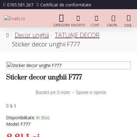
0765.581.267
Certificat de conformitate
Decor unghii
TATUAJE DECOR
Sticker decor unghii F777
Sticker decor unghii F777
Bazată pe 0 note.
-
Spune-ţi opinia
S 1
Disponibilitate:
In Stoc
Model:
F777