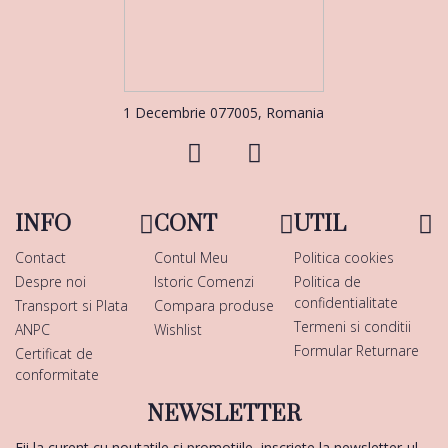
1 Decembrie 077005, Romania
INFO
CONT
UTIL
Contact
Contul Meu
Politica cookies
Despre noi
Istoric Comenzi
Politica de
confidentialitate
Transport si Plata
Compara produse
Termeni si conditii
ANPC
Wishlist
Formular Returnare
Certificat de
conformitate
NEWSLETTER
Fii la curent cu noutatile si promotiile, inscriete la newsletter-ul