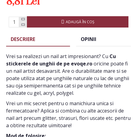
8,81 Lei
ADAUGĂ ÎN COŞ
DESCRIERE
OPINII
Vrei sa realizezi un nail art impresionant? Cu
Cu
stickerele de unghii de pe evoqe.ro
oricine poate fi
un nail artist desavarsit. Are o durabilitate mare si se
poate utiliza atat pe unghiile naturale cu lac de unghii
sau oja semipermanenta cat si pe unghiile tehnice
realizate cu gel, acryl, polygel.
Vrei un mic secret pentru o manichiura unica si
fermecatoare? Aplica si combina cu alte accesorii de
nail art precum glitter, strasuri, flori uscate etc. pentru
a obtine rezultate uimitoare!
Mod de folosire: