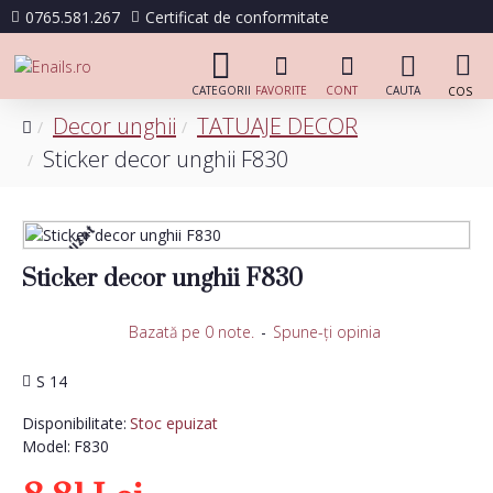
0765.581.267
Certificat de conformitate
Decor unghii
TATUAJE DECOR
Sticker decor unghii F830
Stoc epuizat
Sticker decor unghii F830
Bazată pe 0 note.
-
Spune-ţi opinia
S 14
Disponibilitate:
Stoc epuizat
Model:
F830