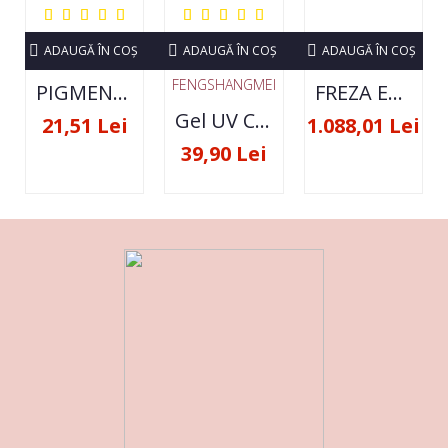
ADAUGĂ ÎN COŞ
ADAUGĂ ÎN COŞ
ADAUGĂ ÎN COŞ
FENGSHANGMEI
PIGMENT NEON SET 12 CULORI
FREZA ELECTRICA STRONG 210 35000 RPM- ORIGINALA
Gel UV Constructie FSM 50ML - 07
21,51 Lei
1.088,01 Lei
39,90 Lei