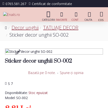
0765.581.267
Certificat de conformitate
Decor unghii
TATUAJE DECOR
Sticker decor unghii SO-002
Stoc epuizat
Sticker decor unghii SO-002
Bazată pe 0 note.
-
Spune-ţi opinia
S 7
Disponibilitate:
Stoc epuizat
Model:
SO-002