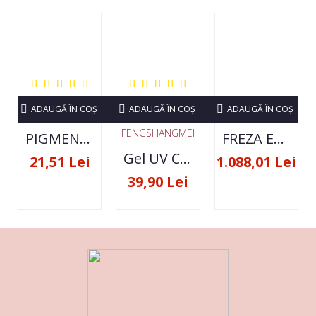
ADAUGĂ ÎN COŞ
ADAUGĂ ÎN COŞ
ADAUGĂ ÎN COŞ
FENGSHANGMEI
PIGMENT NEON SET 12 CULORI
FREZA ELECTRICA STRONG 210 35000 RPM- ORIGINALA
Gel UV Constructie FSM 50ML - 07
21,51 Lei
1.088,01 Lei
39,90 Lei