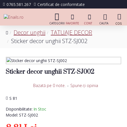
0765.581.267
Certificat de conformitate
Decor unghii
TATUAJE DECOR
Sticker decor unghii STZ-SJ002
Sticker decor unghii STZ-SJ002
Bazată pe 0 note.
-
Spune-ţi opinia
S 81
Disponibilitate:
In Stoc
Model:
STZ-SJ002