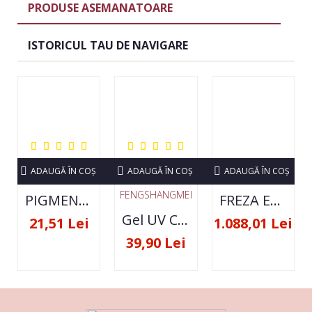
PRODUSE ASEMANATOARE
ISTORICUL TAU DE NAVIGARE
ADAUGĂ ÎN COŞ
ADAUGĂ ÎN COŞ
ADAUGĂ ÎN COŞ
FENGSHANGMEI
PIGMENT NEON SET 12 CULORI
FREZA ELECTRICA STRONG 210 35000 RPM- ORIGINALA
Gel UV Constructie FSM 50ML - 07
21,51 Lei
1.088,01 Lei
39,90 Lei