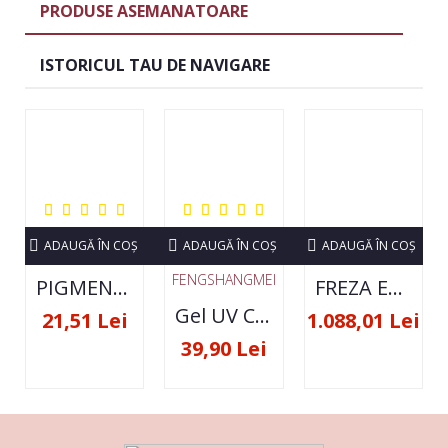
PRODUSE ASEMANATOARE
ISTORICUL TAU DE NAVIGARE
ADAUGĂ ÎN COŞ
ADAUGĂ ÎN COŞ
ADAUGĂ ÎN COŞ
FENGSHANGMEI
PIGMENT NEON SET 12 CULORI
FREZA ELECTRICA STRONG 210 35000 RPM- ORIGINALA
Gel UV Constructie FSM 50ML - 07
21,51 Lei
1.088,01 Lei
39,90 Lei