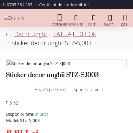
0765.581.267
Certificat de conformitate
Decor unghii
TATUAJE DECOR
Sticker decor unghii STZ-SJ003
Sticker decor unghii STZ-SJ003
Bazată pe 0 note.
-
Spune-ţi opinia
S 52
Disponibilitate:
In Stoc
Model:
STZ-SJ003