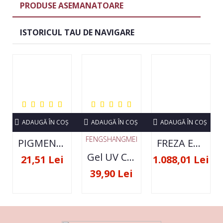
PRODUSE ASEMANATOARE
ISTORICUL TAU DE NAVIGARE
ADAUGĂ ÎN COŞ
ADAUGĂ ÎN COŞ
ADAUGĂ ÎN COŞ
FENGSHANGMEI
PIGMENT NEON SET 12 CULORI
FREZA ELECTRICA STRONG 210 35000 RPM- ORIGINALA
Gel UV Constructie FSM 50ML - 07
21,51 Lei
1.088,01 Lei
39,90 Lei