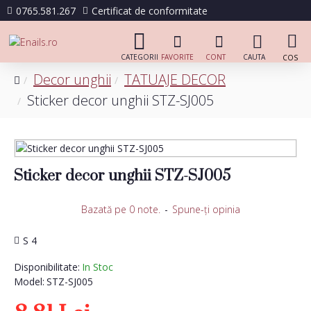
0765.581.267
Certificat de conformitate
Decor unghii
TATUAJE DECOR
Sticker decor unghii STZ-SJ005
Sticker decor unghii STZ-SJ005
Bazată pe 0 note.
-
Spune-ţi opinia
S 4
Disponibilitate:
In Stoc
Model:
STZ-SJ005