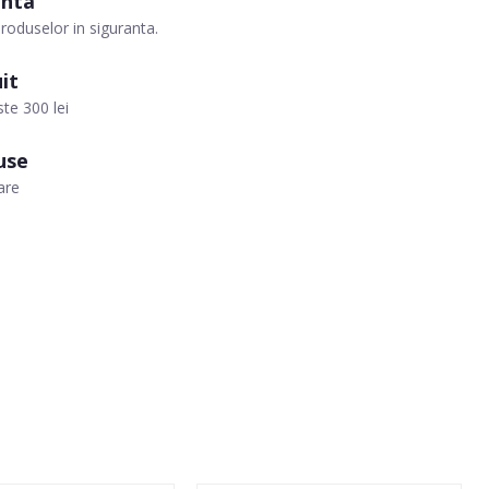
anta
roduselor in siguranta.
it
te 300 lei
use
are