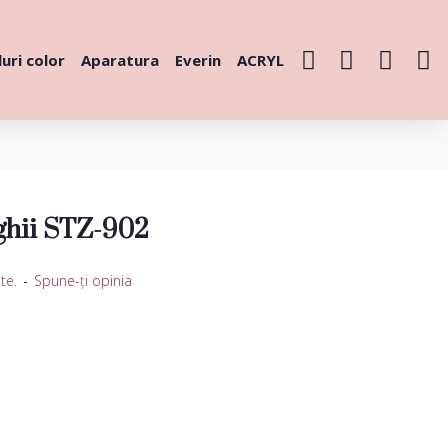
uri color
Aparatura
Everin
ACRYL
ghii STZ-902
te.
-
Spune-ţi opinia