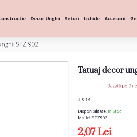
constructie
Decor Unghii
Seturi
Lichide
Accesorii
Gel
unghii STZ-902
Tatuaj decor un
Bazată pe 0 no
S 14
Disponibilitate:
In Stoc
Model:
STZ902
2,07 Lei