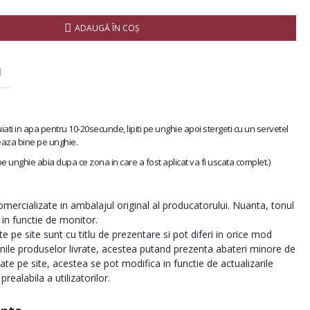
ADAUGĂ ÎN COŞ
I
iati in apa pentru 10-20secunde, lipiti pe unghie apoi stergeti cu un servetel
eaza bine pe unghie.
 pe unghie abia dupa ce zona in care a fost aplicat va fi uscata complet.)
ercializate in ambalajul original al producatorului. Nuanta, tonul
a in functie de monitor.
 pe site sunt cu titlu de prezentare si pot diferi in orice mod
inile produselor livrate, acestea putand prezenta abateri minore de
tate pe site, acestea se pot modifica in functie de actualizarile
realabila a utilizatorilor.