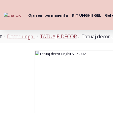
Oja semipermanenta
KIT UNGHII GEL
Gel 
Decor unghii
TATUAJE DECOR
Tatuaj decor 