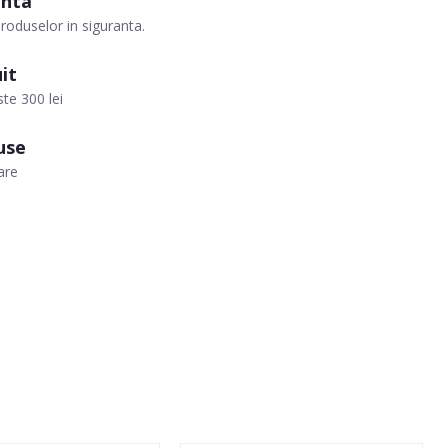
anta
roduselor in siguranta.
it
te 300 lei
use
are