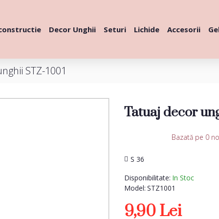
constructie
Decor Unghii
Seturi
Lichide
Accesorii
Gel
unghii STZ-1001
Tatuaj decor un
Bazată pe 0 no
S 36
Disponibilitate:
In Stoc
Model:
STZ1001
9,90 Lei