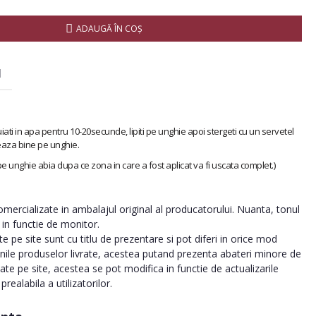
ADAUGĂ ÎN COŞ
I
iati in apa pentru 10-20secunde, lipiti pe unghie apoi stergeti cu un servetel
eaza bine pe unghie.
 pe unghie abia dupa ce zona in care a fost aplicat va fi uscata complet.)
ercializate in ambalajul original al producatorului. Nuanta, tonul
a in functie de monitor.
 pe site sunt cu titlu de prezentare si pot diferi in orice mod
inile produselor livrate, acestea putand prezenta abateri minore de
tate pe site, acestea se pot modifica in functie de actualizarile
realabila a utilizatorilor.