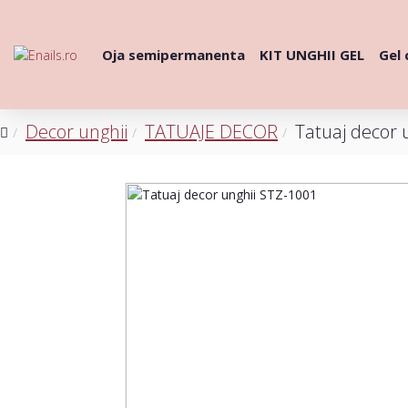
Oja semipermanenta
KIT UNGHII GEL
Gel 
Decor unghii
TATUAJE DECOR
Tatuaj decor 