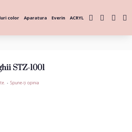
uri color
Aparatura
Everin
ACRYL
ghii STZ-1001
te.
-
Spune-ţi opinia