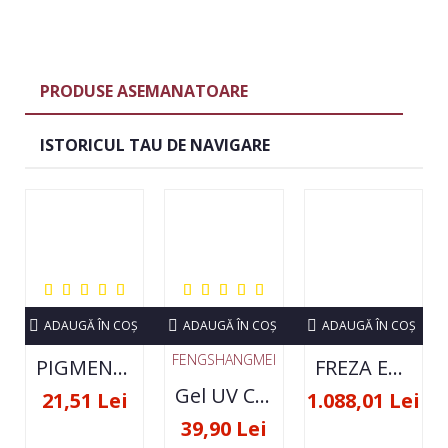
PRODUSE ASEMANATOARE
ISTORICUL TAU DE NAVIGARE
ADAUGĂ ÎN COŞ
ADAUGĂ ÎN COŞ
ADAUGĂ ÎN COŞ
FENGSHANGMEI
PIGMENT NEON SET 12 CULORI
FREZA ELECTRICA STRONG 210 35000 RPM- ORIGINALA
Gel UV Constructie FSM 50ML - 07
21,51 Lei
1.088,01 Lei
39,90 Lei