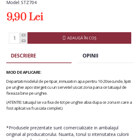
Model:
STZ704
9,90 Lei
ADAUGĂ ÎN COŞ
DESCRIERE
OPINII
MOD DE APLICARE:
Departati modelul de pe tipar, inmuiati in apa pentru 10-20secunde, lipiti
pe unghie apoi stergeti cu un servetel uscat zona pana ce tatuajul de
fixeaza bine pe unghie.
(ATENTIE: tatuajul se va fixa de tot pe unghie abia dupa ce zona in care a
fost aplicat va fi uscata complet.)
*Produsele prezentate sunt comercializate in ambalajul
original al producatorului. Nuanta, tonul si intensitatea culorii