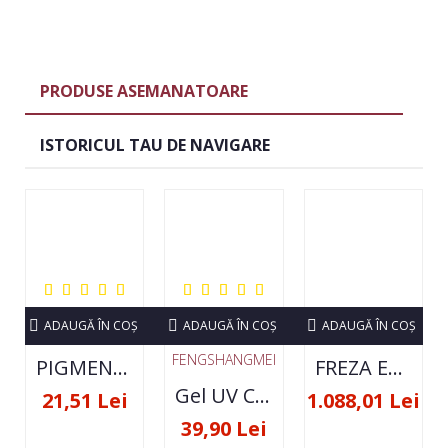
PRODUSE ASEMANATOARE
ISTORICUL TAU DE NAVIGARE
ADAUGĂ ÎN COŞ
ADAUGĂ ÎN COŞ
ADAUGĂ ÎN COŞ
FENGSHANGMEI
PIGMENT NEON SET 12 CULORI
FREZA ELECTRICA STRONG 210 35000 RPM- ORIGINALA
Gel UV Constructie FSM 50ML - 07
21,51 Lei
1.088,01 Lei
39,90 Lei