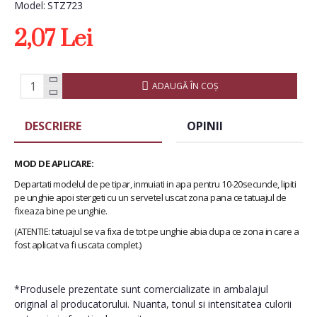
Model:
STZ723
2,07 Lei
ADAUGĂ ÎN COŞ
DESCRIERE
OPINII
MOD DE APLICARE:
Departati modelul de pe tipar, inmuiati in apa pentru 10-20secunde, lipiti
pe unghie apoi stergeti cu un servetel uscat zona pana ce tatuajul de
fixeaza bine pe unghie.
(ATENTIE: tatuajul se va fixa de tot pe unghie abia dupa ce zona in care a
fost aplicat va fi uscata complet.)
*Produsele prezentate sunt comercializate in ambalajul
original al producatorului. Nuanta, tonul si intensitatea culorii