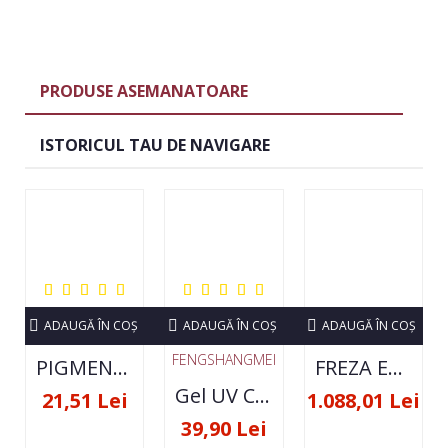
PRODUSE ASEMANATOARE
ISTORICUL TAU DE NAVIGARE
ADAUGĂ ÎN COŞ
ADAUGĂ ÎN COŞ
ADAUGĂ ÎN COŞ
FENGSHANGMEI
PIGMENT NEON SET 12 CULORI
FREZA ELECTRICA STRONG 210 35000 RPM- ORIGINALA
Gel UV Constructie FSM 50ML - 07
21,51 Lei
1.088,01 Lei
39,90 Lei