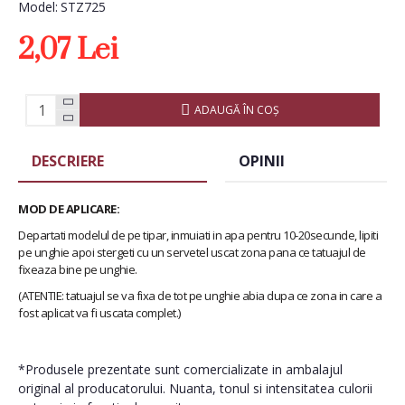
Model:
STZ725
2,07 Lei
ADAUGĂ ÎN COŞ
DESCRIERE
OPINII
MOD DE APLICARE:
Departati modelul de pe tipar, inmuiati in apa pentru 10-20secunde, lipiti
pe unghie apoi stergeti cu un servetel uscat zona pana ce tatuajul de
fixeaza bine pe unghie.
(ATENTIE: tatuajul se va fixa de tot pe unghie abia dupa ce zona in care a
fost aplicat va fi uscata complet.)
*Produsele prezentate sunt comercializate in ambalajul
original al producatorului. Nuanta, tonul si intensitatea culorii