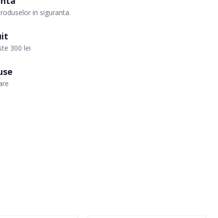
anta
roduselor in siguranta.
it
te 300 lei
use
are