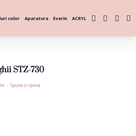
uri color
Aparatura
Everin
ACRYL
ghii STZ-730
te.
-
Spune-ţi opinia