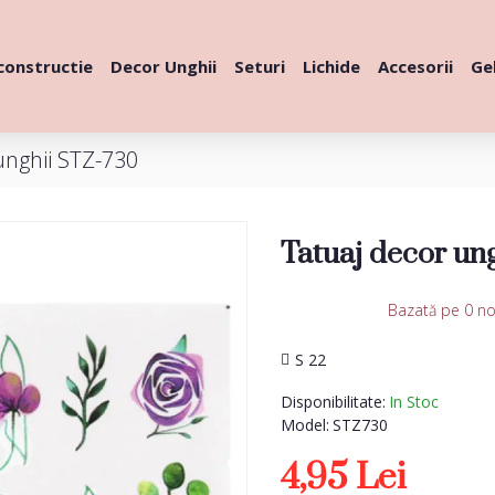
constructie
Decor Unghii
Seturi
Lichide
Accesorii
Gel
unghii STZ-730
Tatuaj decor un
Bazată pe 0 no
S 22
Disponibilitate:
In Stoc
Model:
STZ730
4,95 Lei