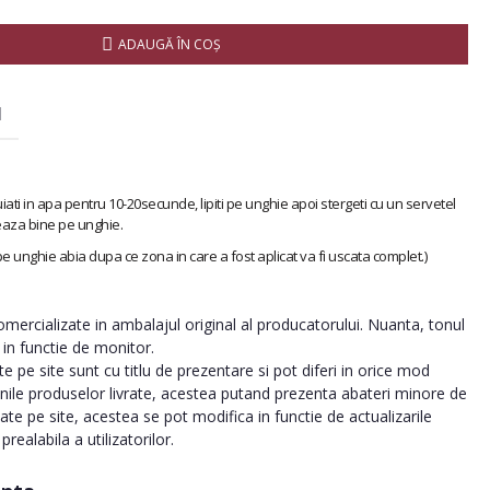
ADAUGĂ ÎN COŞ
I
iati in apa pentru 10-20secunde, lipiti pe unghie apoi stergeti cu un servetel
eaza bine pe unghie.
 pe unghie abia dupa ce zona in care a fost aplicat va fi uscata complet.)
ercializate in ambalajul original al producatorului. Nuanta, tonul
a in functie de monitor.
 pe site sunt cu titlu de prezentare si pot diferi in orice mod
inile produselor livrate, acestea putand prezenta abateri minore de
tate pe site, acestea se pot modifica in functie de actualizarile
realabila a utilizatorilor.