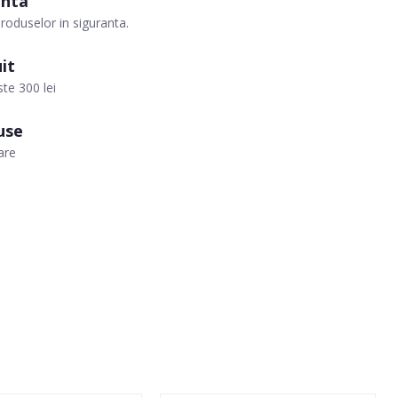
anta
roduselor in siguranta.
it
te 300 lei
use
are