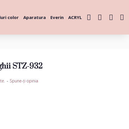
uri color
Aparatura
Everin
ACRYL
ghii STZ-932
te.
-
Spune-ţi opinia