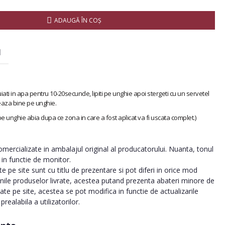
ADAUGĂ ÎN COŞ
I
iati in apa pentru 10-20secunde, lipiti pe unghie apoi stergeti cu un servetel
eaza bine pe unghie.
 pe unghie abia dupa ce zona in care a fost aplicat va fi uscata complet.)
ercializate in ambalajul original al producatorului. Nuanta, tonul
a in functie de monitor.
 pe site sunt cu titlu de prezentare si pot diferi in orice mod
inile produselor livrate, acestea putand prezenta abateri minore de
tate pe site, acestea se pot modifica in functie de actualizarile
realabila a utilizatorilor.