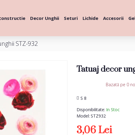
constructie
Decor Unghii
Seturi
Lichide
Accesorii
Gel
unghii STZ-932
Tatuaj decor un
Bazată pe 0 no
S 8
Disponibilitate:
In Stoc
Model:
STZ932
3,06 Lei