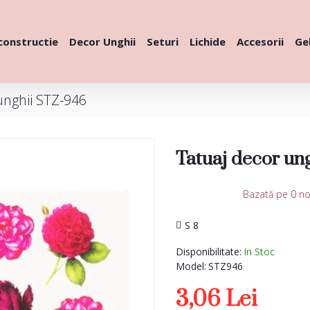
constructie
Decor Unghii
Seturi
Lichide
Accesorii
Gel
unghii STZ-946
Tatuaj decor un
Bazată pe 0 no
S 8
Disponibilitate:
In Stoc
Model:
STZ946
3,06 Lei