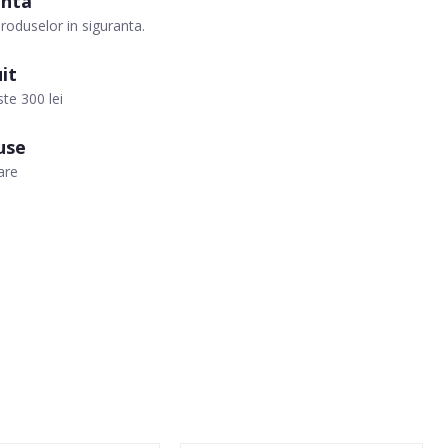
anta
roduselor in siguranta.
it
te 300 lei
use
are