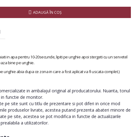
ADAUGĂ ÎN COŞ
I
iati in apa pentru 10-20secunde, lipiti pe unghie apoi stergeti cu un servetel
eaza bine pe unghie.
 pe unghie abia dupa ce zona in care a fost aplicat va fi uscata complet.)
ercializate in ambalajul original al producatorului. Nuanta, tonul
a in functie de monitor.
 pe site sunt cu titlu de prezentare si pot diferi in orice mod
inile produselor livrate, acestea putand prezenta abateri minore de
tate pe site, acestea se pot modifica in functie de actualizarile
realabila a utilizatorilor.