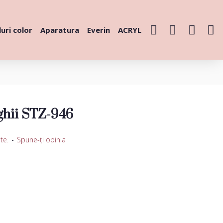
uri color
Aparatura
Everin
ACRYL
ghii STZ-946
te.
-
Spune-ţi opinia