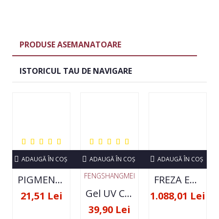
PRODUSE ASEMANATOARE
ISTORICUL TAU DE NAVIGARE
ADAUGĂ ÎN COŞ
ADAUGĂ ÎN COŞ
ADAUGĂ ÎN COŞ
FENGSHANGMEI
PIGMENT NEON SET 12 CULORI
FREZA ELECTRICA STRONG 210 35000 RPM- ORIGINALA
Gel UV Constructie FSM 50ML - 07
21,51 Lei
1.088,01 Lei
39,90 Lei