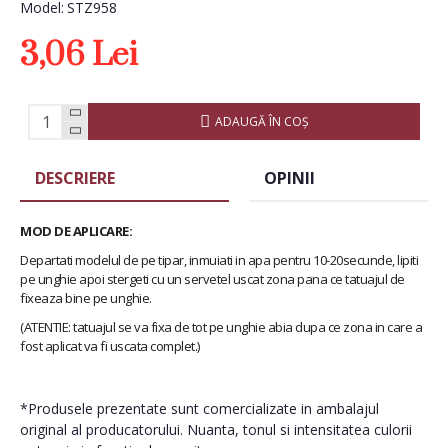
Model:
STZ958
3,06 Lei
ADAUGĂ ÎN COŞ
DESCRIERE
OPINII
MOD DE APLICARE:
Departati modelul de pe tipar, inmuiati in apa pentru 10-20secunde, lipiti
pe unghie apoi stergeti cu un servetel uscat zona pana ce tatuajul de
fixeaza bine pe unghie.
(ATENTIE: tatuajul se va fixa de tot pe unghie abia dupa ce zona in care a
fost aplicat va fi uscata complet.)
*Produsele prezentate sunt comercializate in ambalajul
original al producatorului. Nuanta, tonul si intensitatea culorii