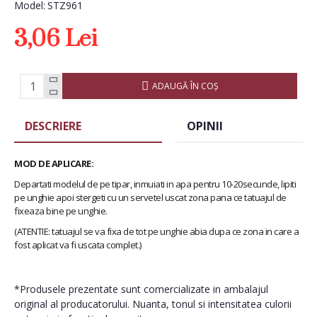
Model:
STZ961
3,06 Lei
ADAUGĂ ÎN COŞ
DESCRIERE
OPINII
MOD DE APLICARE:
Departati modelul de pe tipar, inmuiati in apa pentru 10-20secunde, lipiti
pe unghie apoi stergeti cu un servetel uscat zona pana ce tatuajul de
fixeaza bine pe unghie.
(ATENTIE: tatuajul se va fixa de tot pe unghie abia dupa ce zona in care a
fost aplicat va fi uscata complet.)
*Produsele prezentate sunt comercializate in ambalajul
original al producatorului. Nuanta, tonul si intensitatea culorii