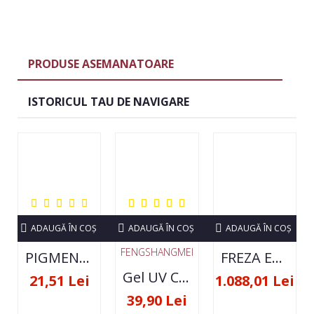
PRODUSE ASEMANATOARE
ISTORICUL TAU DE NAVIGARE
ADAUGĂ ÎN COŞ
ADAUGĂ ÎN COŞ
ADAUGĂ ÎN COŞ
FENGSHANGMEI
PIGMENT NEON SET 12 CULORI
FREZA ELECTRICA STRONG 210 35000 RPM- ORIGINALA
Gel UV Constructie FSM 50ML - 07
21,51 Lei
1.088,01 Lei
39,90 Lei