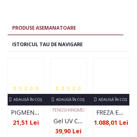
PRODUSE ASEMANATOARE
ISTORICUL TAU DE NAVIGARE
ADAUGĂ ÎN COŞ
ADAUGĂ ÎN COŞ
ADAUGĂ ÎN COŞ
FENGSHANGMEI
PIGMENT NEON SET 12 CULORI
FREZA ELECTRICA STRONG 210 35000 RPM- ORIGINALA
Gel UV Constructie FSM 50ML - 07
21,51 Lei
1.088,01 Lei
39,90 Lei