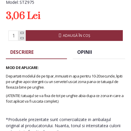
Model:
STZ975
3,06 Lei
ADAUGĂ ÎN COŞ
DESCRIERE
OPINII
MOD DE APLICARE:
Departati modelul de pe tipar, inmuiati in apa pentru 10-20secunde, lipiti
pe unghie apoi stergeti cu un servetel uscat zona pana ce tatuajul de
fixeaza bine pe unghie.
(ATENTIE: tatuajul se va fixa de tot pe unghie abia dupa ce zona in care a
fost aplicat va fi uscata complet.)
*Produsele prezentate sunt comercializate in ambalajul
original al producatorului. Nuanta, tonul si intensitatea culorii