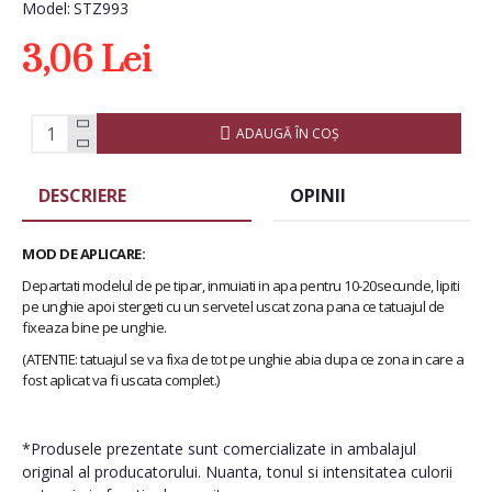
Model:
STZ993
3,06 Lei
ADAUGĂ ÎN COŞ
DESCRIERE
OPINII
MOD DE APLICARE:
Departati modelul de pe tipar, inmuiati in apa pentru 10-20secunde, lipiti
pe unghie apoi stergeti cu un servetel uscat zona pana ce tatuajul de
fixeaza bine pe unghie.
(ATENTIE: tatuajul se va fixa de tot pe unghie abia dupa ce zona in care a
fost aplicat va fi uscata complet.)
*Produsele prezentate sunt comercializate in ambalajul
original al producatorului. Nuanta, tonul si intensitatea culorii