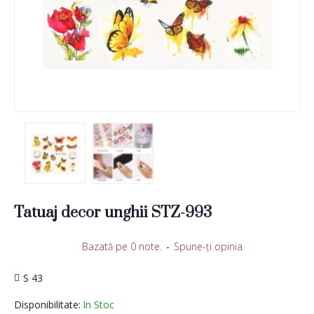
Tatuaj decor unghii STZ-993
Bazată pe 0 note.
-
Spune-ţi opinia
S 43
Disponibilitate:
In Stoc