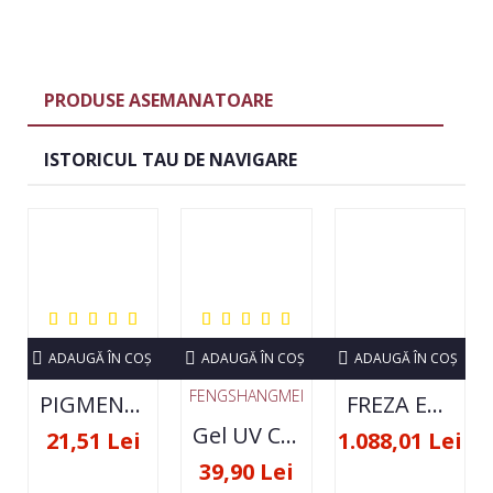
PRODUSE ASEMANATOARE
ISTORICUL TAU DE NAVIGARE
ADAUGĂ ÎN COŞ
ADAUGĂ ÎN COŞ
ADAUGĂ ÎN COŞ
FENGSHANGMEI
PIGMENT NEON SET 12 CULORI
FREZA ELECTRICA STRONG 210 35000 RPM- ORIGINALA
Gel UV Constructie FSM 50ML - 07
21,51 Lei
1.088,01 Lei
39,90 Lei