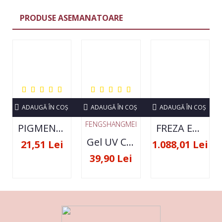
PRODUSE ASEMANATOARE
ADAUGĂ ÎN COŞ
ADAUGĂ ÎN COŞ
ADAUGĂ ÎN COŞ
FENGSHANGMEI
PIGMENT NEON SET 12 CULORI
FREZA ELECTRICA STRONG 210 35000 RPM- ORIGINALA
Gel UV Constructie FSM 50ML - 07
21,51 Lei
1.088,01 Lei
39,90 Lei