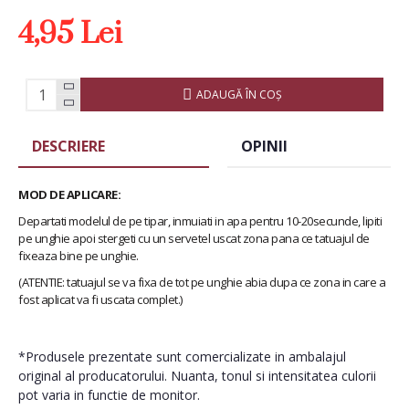
4,95 Lei
ADAUGĂ ÎN COŞ
DESCRIERE
OPINII
MOD DE APLICARE:
Departati modelul de pe tipar, inmuiati in apa pentru 10-20secunde, lipiti
pe unghie apoi stergeti cu un servetel uscat zona pana ce tatuajul de
fixeaza bine pe unghie.
(ATENTIE: tatuajul se va fixa de tot pe unghie abia dupa ce zona in care a
fost aplicat va fi uscata complet.)
*Produsele prezentate sunt comercializate in ambalajul
original al producatorului. Nuanta, tonul si intensitatea culorii
pot varia in functie de monitor.