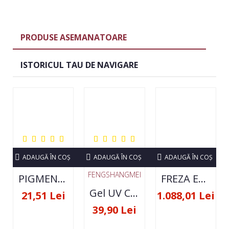
PRODUSE ASEMANATOARE
ISTORICUL TAU DE NAVIGARE
ADAUGĂ ÎN COŞ
ADAUGĂ ÎN COŞ
ADAUGĂ ÎN COŞ
FENGSHANGMEI
PIGMENT NEON SET 12 CULORI
FREZA ELECTRICA STRONG 210 35000 RPM- ORIGINALA
Gel UV Constructie FSM 50ML - 07
21,51 Lei
1.088,01 Lei
39,90 Lei